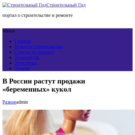
Строительный Гид
портал о строительстве и ремонте
Меню
Главная
Новости строительства
Советы по ремонту
Технологии
Электрика
Дизайн
В России растут продажи
«беременных» кукол
Разное
admin