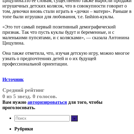
Цицулина.По ее словам, существенно также выросли продажи
игрушечных детских колясок, что в совокупности говорит о
том, девочки вновь стали играть в «дочки – матери». Раньше в
топе были игрушки для любования, т.е. fashion-куклы.
«Это тот самый первый позитивный демографический
признак. Так что пусть куклы будут и беременные, и с
маленькими пупсятами, и с колясками», — сказала Антонина
Цицулина.
Она также отметила, что, изучая детскую игру, можно многое
узнать о предпочтениях детей и о их будущей
профессиональной ориентации.
Источник
Средний рейтинг
0 из 5 звезд. 0 голосов.
Вам нужно
авторизироваться
для того, чтобы
проголосовать.
Рубрики