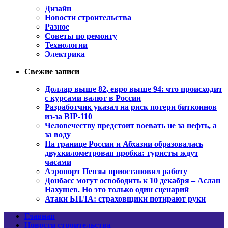
Дизайн
Новости строительства
Разное
Советы по ремонту
Технологии
Электрика
Свежие записи
Доллар выше 82, евро выше 94: что происходит
с курсами валют в России
Разработчик указал на риск потери биткоинов
из-за BIP-110
Человечеству предстоит воевать не за нефть, а
за воду
На границе России и Абхазии образовалась
двухкилометровая пробка: туристы ждут
часами
Аэропорт Пензы приостановил работу
Донбасс могут освободить к 10 декабря – Аслан
Нахушев. Но это только один сценарий
Атаки БПЛА: страховщики потирают руки
Главная
Новости строительства