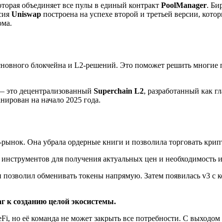
которая объединяет все пулы в единый контракт
PoolManager
. Би
рсия
Uniswap
построена на успехе второй и третьей версии, кото
ома.
новного блокчейна и L2-решений. Это поможет решить многие п
 — это децентрализованный
Superchain L2
, разработанный как г
анирован на начало 2025 года.
-рынок. Она убрала ордерные книги и позволила торговать крип
е инструментов для получения актуальных цен и необходимость 
и позволил обменивать токены напрямую. Затем появилась v3 с 
аг к созданию целой экосистемы.
i, но её команда не может закрыть все потребности. С выходом 