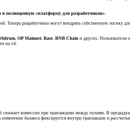
p в полноценную «платформу для разработчиков»
.
ией. Теперь разработчики могут внедрять собственную логику дл
rbitrum
,
OP Mainnet
,
Base
,
BNB Chain
и других. Пользователи 
и на v4.
 снижает комиссии при транзакциях между пулами. В предыдущ
 изменение баланса фиксируется внутри транзакции и рассчитыв