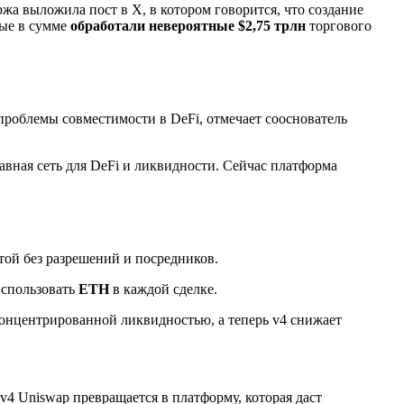
ржа выложила пост в X, в котором говорится, что создание
рые в сумме
обработали невероятные $2,75 трлн
торгового
роблемы совместимости в DeFi, отмечает сооснователь
лавная сеть для DeFi и ликвидности. Сейчас платформа
той без разрешений и посредников.
использовать
ETH
в каждой сделке.
концентрированной ликвидностью, а теперь v4 снижает
v4 Uniswap превращается в платформу, которая даст