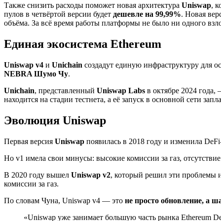
Также снизить расходы поможет новая архитектура
Uniswap
, 
пулов в четвёртой версии будет
дешевле на 99,99%
. Новая ве
объёма. За всё время работы платформы не было ни одного взл
Единая экосистема Ethereum
Uniswap v4
и
Unichain
создадут единую инфраструктуру для ос
NEBRA Шумо Чу
.
Unichain
, представленный
Uniswap Labs
в октябре 2024 года,
находится на стадии тестнета, а её запуск в основной сети запл
Эволюция Uniswap
Первая версия
Uniswap
появилась в 2018 году и изменила DeFi
Но v1 имела свои минусы: высокие комиссии за газ, отсутстви
В 2020 году вышел
Uniswap v2
, который решил эти проблемы 
комиссии за газ.
По словам Чуна, Uniswap v4 — это
не просто обновление, а ш
«Uniswap уже занимает большую часть рынка Ethereum DeF