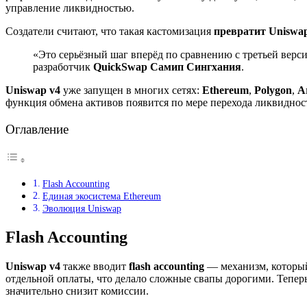
управление ликвидностью.
Создатели считают, что такая кастомизация
превратит Uniswa
«Это серьёзный шаг вперёд по сравнению с третьей верс
разработчик
QuickSwap Самип Сингхания
.
Uniswap v4
уже запущен в многих сетях:
Ethereum
,
Polygon
,
A
функция обмена активов появится по мере перехода ликвидност
Оглавление
Flash Accounting
Единая экосистема Ethereum
Эволюция Uniswap
Flash Accounting
Uniswap v4
также вводит
flash accounting
— механизм, который
отдельной оплаты, что делало сложные свапы дорогими. Теперь
значительно снизит комиссии.