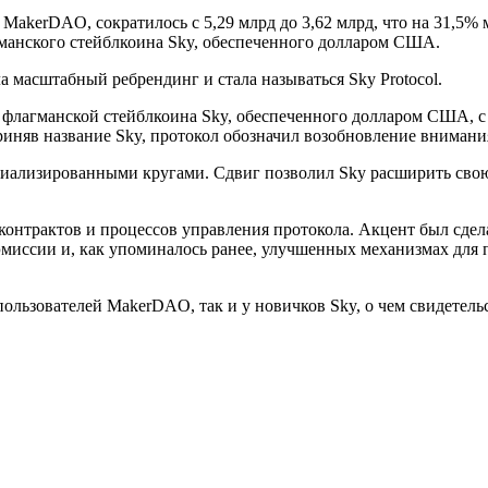
MakerDAO, сократилось с 5,29 млрд до 3,62 млрд, что на 31,5% м
гманского стейблкоина Sky, обеспеченного долларом США.
ла масштабный ребрендинг и стала называться Sky Protocol.
 флагманской стейблкоина Sky, обеспеченного долларом США, с
няв название Sky, протокол обозначил возобновление внимания
ециализированными кругами. Сдвиг позволил Sky расширить сво
-контрактов и процессов управления протокола. Акцент был сдел
эмиссии и, как упоминалось ранее, улучшенных механизмах для
ользователей MakerDAO, так и у новичков Sky, о чем свидетел