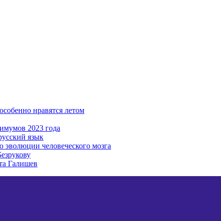
особенно нравятся летом
имумов 2023 года
русский язык
ю эволюции человеческого мозга
Безрукову
та Галишев