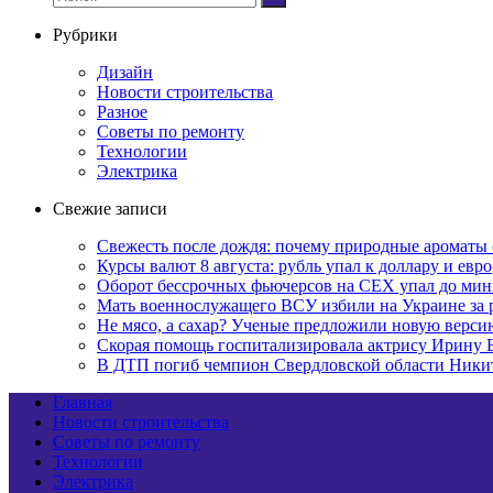
Рубрики
Дизайн
Новости строительства
Разное
Советы по ремонту
Технологии
Электрика
Свежие записи
Свежесть после дождя: почему природные ароматы 
Курсы валют 8 августа: рубль упал к доллару и евро
Оборот бессрочных фьючерсов на CEX упал до мин
Мать военнослужащего ВСУ избили на Украине за 
Не мясо, а сахар? Ученые предложили новую верси
Скорая помощь госпитализировала актрису Ирину 
В ДТП погиб чемпион Свердловской области Ники
Главная
Новости строительства
Советы по ремонту
Технологии
Электрика