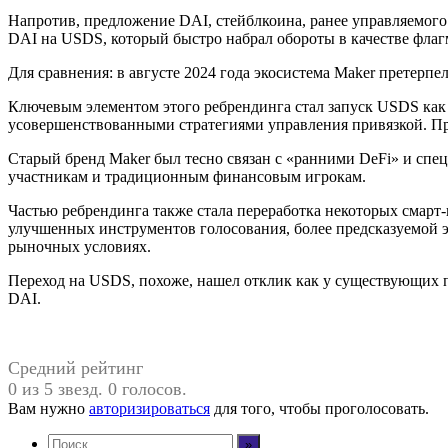
Напротив, предложение DAI, стейблкоина, ранее управляемого 
DAI на USDS, который быстро набрал обороты в качестве фла
Для сравнения: в августе 2024 года экосистема Maker претерпе
Ключевым элементом этого ребрендинга стал запуск USDS как
усовершенствованными стратегиями управления привязкой. При
Старый бренд Maker был тесно связан с «ранними DeFi» и сп
участникам и традиционным финансовым игрокам.
Частью ребрендинга также стала переработка некоторых смарт
улучшенных инструментов голосования, более предсказуемой 
рыночных условиях.
Переход на USDS, похоже, нашел отклик как у существующих п
DAI.
Средний рейтинг
0 из 5 звезд. 0 голосов.
Вам нужно
авторизироваться
для того, чтобы проголосовать.