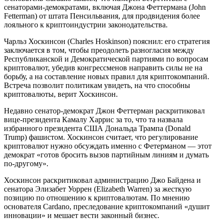
сенаторами-демократами, включая Джона Феттермана (John
Fetterman) от штата Пенсильвания, для продвидения более
лояльного к криптоиндустрии законодательства.
Чарльз Хоскинсон (Charles Hoskinson) пояснил: его стратегия
заключается в том, чтобы преодолеть разногласия между
Республиканской и Демократической партиями по вопросам
криптовалют, убедив конгрессменов направить силы не на
борьбу, а на составление новых правил для криптокомпаний.
Встреча позволит политикам увидеть, на что способны
криптовалюты, верит Хоскинсон.
Недавно сенатор-демократ Джон Феттерман раскритиковал
вице-президента Камалу Харрис за то, что та назвала
избранного президента США Дональда Трампа (Donald
Trump) фашистом. Хоскинсон считает, что регулирование
криптовалют нужно обсуждать именно с Фетерманом — этот
демократ «готов бросить вызов партийным линиям и думать
по-другому».
Хоскинсон раскритиковал администрацию Джо Байдена и
сенатора Элизабет Уоррен (Elizabeth Warren) за жесткую
позицию по отношению к криптовалютам. По мнению
основателя Cardano, преследование криптокомпаний «душит
инновации» и мешает вести законный бизнес.