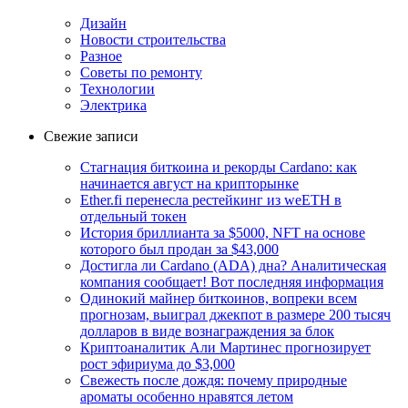
Дизайн
Новости строительства
Разное
Советы по ремонту
Технологии
Электрика
Свежие записи
Стагнация биткоина и рекорды Cardano: как
начинается август на крипторынке
Ether.fi перенесла рестейкинг из weETH в
отдельный токен
История бриллианта за $5000, NFT на основе
которого был продан за $43,000
Достигла ли Cardano (ADA) дна? Аналитическая
компания сообщает! Вот последняя информация
Одинокий майнер биткоинов, вопреки всем
прогнозам, выиграл джекпот в размере 200 тысяч
долларов в виде вознаграждения за блок
Криптоаналитик Али Мартинес прогнозирует
рост эфириума до $3,000
Свежесть после дождя: почему природные
ароматы особенно нравятся летом