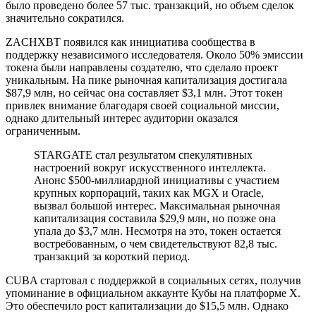
было проведено более 57 тыс. транзакций, но объем сделок
значительно сократился.
ZACHXBT появился как инициатива сообщества в
поддержку независимого исследователя. Около 50% эмиссии
токена были направлены создателю, что сделало проект
уникальным. На пике рыночная капитализация достигала
$87,9 млн, но сейчас она составляет $3,1 млн. Этот токен
привлек внимание благодаря своей социальной миссии,
однако длительный интерес аудитории оказался
ограниченным.
STARGATE стал результатом спекулятивных
настроений вокруг искусственного интеллекта.
Анонс $500-миллиардной инициативы с участием
крупных корпораций, таких как MGX и Oracle,
вызвал большой интерес. Максимальная рыночная
капитализация составила $29,9 млн, но позже она
упала до $3,7 млн. Несмотря на это, токен остается
востребованным, о чем свидетельствуют 82,8 тыс.
транзакций за короткий период.
CUBA стартовал с поддержкой в социальных сетях, получив
упоминание в официальном аккаунте Кубы на платформе X.
Это обеспечило рост капитализации до $15,5 млн. Однако