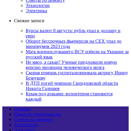
Советы по ремонту
Технологии
Электрика
Свежие записи
Курсы валют 8 августа: рубль упал к доллару и
евро
Оборот бессрочных фьючерсов на CEX упал до
минимумов 2023 года
Мать военнослужащего ВСУ избили на Украине за
русский язык
Не мясо, а сахар? Ученые предложили новую
версию эволюции человеческого мозга
Скорая помощь госпитализировала актрису Ирину
Безрукову
В ДТП погиб чемпион Свердловской области
Никита Галишев
Крым под атаками: волонтером становится
каждый
Главная
Новости строительства
Советы по ремонту
Технологии
Электрика