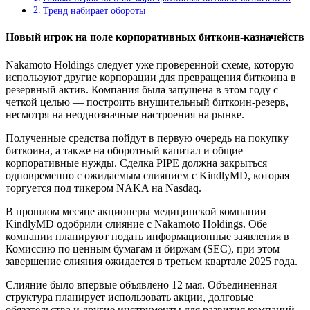
Тренд набирает обороты
Новый игрок на поле корпоративных биткоин-казначейств
Nakamoto Holdings следует уже проверенной схеме, которую
используют другие корпорации для превращения биткоина в
резервный актив. Компания была запущена в этом году с
четкой целью — построить внушительный биткоин-резерв,
несмотря на неоднозначные настроения на рынке.
Полученные средства пойдут в первую очередь на покупку
биткоина, а также на оборотный капитал и общие
корпоративные нужды. Сделка PIPE должна закрыться
одновременно с ожидаемым слиянием с KindlyMD, которая
торгуется под тикером NAKA на Nasdaq.
В прошлом месяце акционеры медицинской компании
KindlyMD одобрили слияние с Nakamoto Holdings. Обе
компании планируют подать информационные заявления в
Комиссию по ценным бумагам и биржам (SEC), при этом
завершение слияния ожидается в третьем квартале 2025 года.
Слияние было впервые объявлено 12 мая. Объединенная
структура планирует использовать акции, долговые
обязательства и другие инструменты для развития компаний,