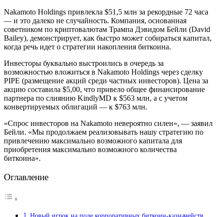
Nakamoto Holdings привлекла $51,5 млн за рекордные 72 часа
— и это далеко не случайность. Компания, основанная
советником по криптовалютам Трампа Дэвидом Бейли (David
Bailey), демонстрирует, как быстро может собираться капитал,
когда речь идет о стратегии накопления биткоина.
Инвесторы буквально выстроились в очередь за
возможностью вложиться в Nakamoto Holdings через сделку
PIPE (размещение акций среди частных инвесторов). Цена за
акцию составила $5,00, что привело общее финансирование
партнера по слиянию KindlyMD к $563 млн, а с учетом
конвертируемых облигаций — к $763 млн.
«Спрос инвесторов на Nakamoto невероятно силен», — заявил
Бейли. «Мы продолжаем реализовывать нашу стратегию по
привлечению максимально возможного капитала для
приобретения максимально возможного количества
биткоина».
Оглавление
Новый игрок на поле корпоративных биткоин-казначейств