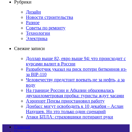
Рубрики
Дизайн
Новости строительства
Разное
Советы по ремонту
Технологии
Электрика
Свежие записи
Доллар выше 82, евро выше 94: что происходит с
курсами валют в России
Разработчик указал на риск потери биткоинов из-
за BIP-110
Человечеству предстоит воевать не за нефть, а за
воду
На границе России и Абхазии образовалась
двухкилометровая пробка: туристы ждут часами
Аэропорт Пензы приостановил работу
Донбасс могут освободить к 10 декабря – Аслан
Нахушев. Но это только один сценарий
Атаки БПЛА: страховщики потирают руки
Главная