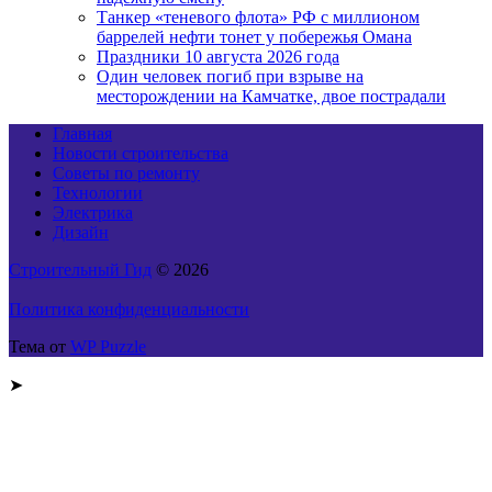
Танкер «теневого флота» РФ с миллионом
баррелей нефти тонет у побережья Омана
Праздники 10 августа 2026 года
Один человек погиб при взрыве на
месторождении на Камчатке, двое пострадали
Главная
Новости строительства
Советы по ремонту
Технологии
Электрика
Дизайн
Строительный Гид
© 2026
Политика конфиденциальности
Тема от
WP Puzzle
➤