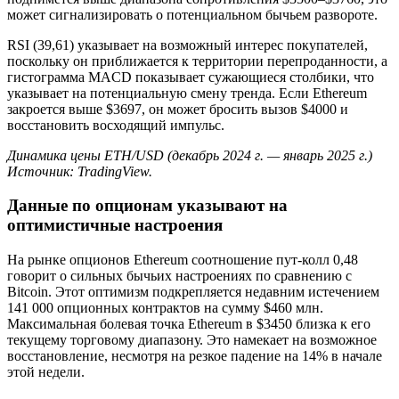
может сигнализировать о потенциальном бычьем развороте.
RSI (39,61) указывает на возможный интерес покупателей,
поскольку он приближается к территории перепроданности, а
гистограмма MACD показывает сужающиеся столбики, что
указывает на потенциальную смену тренда. Если Ethereum
закроется выше $3697, он может бросить вызов $4000 и
восстановить восходящий импульс.
Динамика цены ETH/USD (декабрь 2024 г. — январь 2025 г.)
Источник: TradingView.
Данные по опционам указывают на
оптимистичные настроения
На рынке опционов Ethereum соотношение пут-колл 0,48
говорит о сильных бычьих настроениях по сравнению с
Bitcoin. Этот оптимизм подкрепляется недавним истечением
141 000 опционных контрактов на сумму $460 млн.
Максимальная болевая точка Ethereum в $3450 близка к его
текущему торговому диапазону. Это намекает на возможное
восстановление, несмотря на резкое падение на 14% в начале
этой недели.