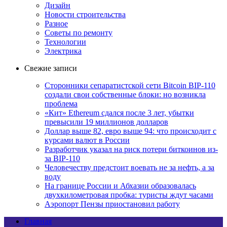
Дизайн
Новости строительства
Разное
Советы по ремонту
Технологии
Электрика
Свежие записи
Сторонники сепаратистской сети Bitcoin BIP-110
создали свои собственные блоки: но возникла
проблема
«Кит» Ethereum сдался после 3 лет, убытки
превысили 19 миллионов долларов
Доллар выше 82, евро выше 94: что происходит с
курсами валют в России
Разработчик указал на риск потери биткоинов из-
за BIP-110
Человечеству предстоит воевать не за нефть, а за
воду
На границе России и Абхазии образовалась
двухкилометровая пробка: туристы ждут часами
Аэропорт Пензы приостановил работу
Главная