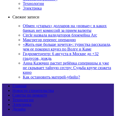
Технологии
Электрика
Свежие записи
Обмен «старых» долларов на «новые»: в каких
банках нет комиссий за прием валюты
Circle назвала валидаторов блокчейна Arc
Макгрегор перенес операцию
«Жить еще больше хочется»: туристка рассказала,
чем ее покорил круиз по Волге и Каме
Гидрометцентр: 6 августа в Москве до +32
градусов, дождь
Анна Казючиц растит ребёнка соперницы и уже
не скрывает тайную сестру: Судьба круче сюжета
кино
Как остановить матерей-убийц?
Главная
Новости строительства
Советы по ремонту
Технологии
Электрика
Дизайн