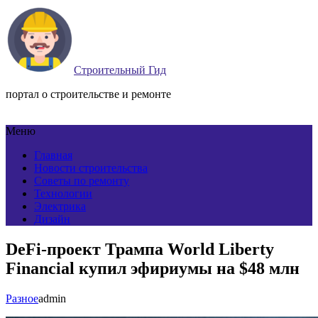
Строительный Гид
портал о строительстве и ремонте
Меню
Главная
Новости строительства
Советы по ремонту
Технологии
Электрика
Дизайн
DeFi-проект Трампа World Liberty
Financial купил эфириумы на $48 млн
Разное
admin