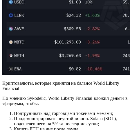
Криптовалюты, которые хранятся на балансе World Liberty
Financial
По мнению Sykodelic, World Liberty Financial вложил деньги в
эфириумы, чтобы:
Подтрунивать над торговцами токенами-мемами;
Продемонстрировать неустойчивость Solana (SOL),
подешевевшего на 5% за последние сутки;
Купить ETH на дне после дампа.