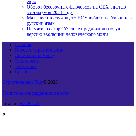
евро
Оборот бессрочных фьючерсов на CEX упал до
минимумов 2023 года
Мать военнослужащего ВСУ избили на Украине за
русский язык
Не мясо, а сахар? Ученые предложили новую
версию эволюции человеческого мозга
Главная
Новости строительства
Советы по ремонту
Технологии
Электрика
Дизайн
Строительный Гид
© 2026
Политика конфиденциальности
Тема от
WP Puzzle
➤