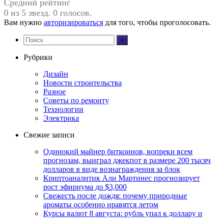
Средний рейтинг
0 из 5 звезд. 0 голосов.
Вам нужно
авторизироваться
для того, чтобы проголосовать.
Рубрики
Дизайн
Новости строительства
Разное
Советы по ремонту
Технологии
Электрика
Свежие записи
Одинокий майнер биткоинов, вопреки всем
прогнозам, выиграл джекпот в размере 200 тысяч
долларов в виде вознаграждения за блок
Криптоаналитик Али Мартинес прогнозирует
рост эфириума до $3,000
Свежесть после дождя: почему природные
ароматы особенно нравятся летом
Курсы валют 8 августа: рубль упал к доллару и