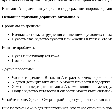
при слабом освещении. Недостаток витамина привел к истощен
Витамин А играет важную роль в поддержании здоровья органи
Основные признаки дефицита витамина А:
Проблемы со зрением:
Ночная слепота: затруднения с видением в условиях низ
Сухость глаз: чувство сухости или жжения в глазах, что 
Кожные проблемы:
Сухая и шелушащаяся кожа.
Появление акне.
Другие проблемы:
Частые инфекции. Витамин А играет ключевую роль в п
У детей дефицит витамина А может привести к задержке 
У женщин дефицит витамина А может влиять на менстру
Общее чувство усталости и слабости может быть связано 
Читайте также: Уролог Смерницкий: нерегулярная половая жиз
Еще по теме: Важно для гипертоников: что такое стабильно п