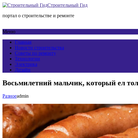
Строительный Гид
портал о строительстве и ремонте
Меню
Главная
Новости строительства
Советы по ремонту
Технологии
Электрика
Дизайн
Восьмилетний мальчик, который ел толь
Разное
admin