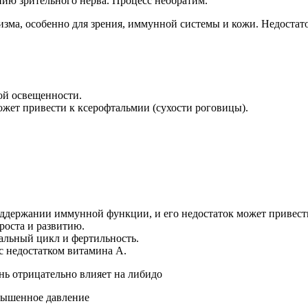
ию зрительного нерва. Процесс необратим.
зма, особенно для зрения, иммунной системы и кожи. Недостат
кой освещенности.
может привести к ксерофтальмии (сухости роговицы).
оддержании иммунной функции, и его недостаток может привес
роста и развитию.
альный цикл и фертильность.
с недостатком витамина А.
нь отрицательно влияет на либидо
овышенное давление