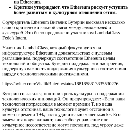
на Ethereum.
Критики утверждают, что Ethereum рискует уступить
более развитым в культурном отношении сетям.
Соучредитель Ethereum Виталик Бутерин высказал несколько
слов о критически важной связи между
технологией
и
культурой
. Это было предложено участником LambdaClass
Fede’s Intern.
Участник LambdaClass, который фокусируется на
инфраструктуре Ethereum и доказательствах с нулевым
разглашением, подчеркнул соответствие Ethereum целям
технологий и общества. Бутерин поддержал эти настроения,
подчеркнув важность поддержания культурного соответствия
наряду с технологическими достижениями.
https://twitter.com/VitalikButerin/status/1881858813835530276
Бутерин согласился, повторив роль культуры в поддержании
технологических инноваций. Он предупреждает: «Если ваша
технология потрясающая в момент времени T, но ваша
культура отстойная, ваша технология будет отстойной в
момент времени T+k, часто удивительно маленькая k». Его
замечания подчеркивают, как слабое управление или
культурное несоответствие могут поставить под угрозу даже