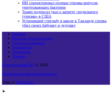
ИИ спроектировал полные геномы вирусов,
уничтожающих бактерии
Трамп подписал указ о запрете «родильного
туризма» в США
Устроивший стрельбу в школе в Таиланде сперва
убил своих бабушку и дедушку
Главная
Новости строительства
Советы по ремонту
Технологии
Электрика
Дизайн
Строительный Гид
© 2026
Политика конфиденциальности
Тема от
WP Puzzle
➤