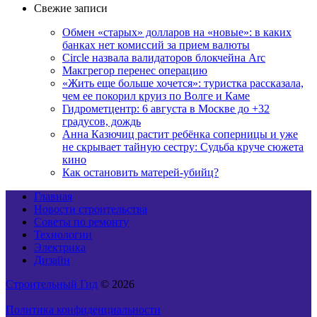
Свежие записи
Обмен «старых» долларов на «новые»: в каких
банках нет комиссий за прием валюты
Circle назвала валидаторов блокчейна Arc
Макгрегор перенес операцию
«Жить еще больше хочется»: туристка рассказала,
чем ее покорил круиз по Волге и Каме
Гидрометцентр: 6 августа в Москве до +32
градусов, дождь
Анна Казючиц растит ребёнка соперницы и уже
не скрывает тайную сестру: Судьба круче сюжета
кино
Как остановить матерей-убийц?
Главная
Новости строительства
Советы по ремонту
Технологии
Электрика
Дизайн
Строительный Гид
© 2026
Политика конфиденциальности