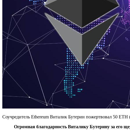
Соучредитель Ethereum Виталик Бутерин пожертвовал 50 ETH 
Огромная благодарность Виталику Бутерину за его щ