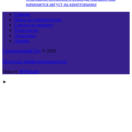
начинается август на крипторынке
Главная
Новости строительства
Советы по ремонту
Технологии
Электрика
Дизайн
Строительный Гид
© 2026
Политика конфиденциальности
Тема от
WP Puzzle
➤