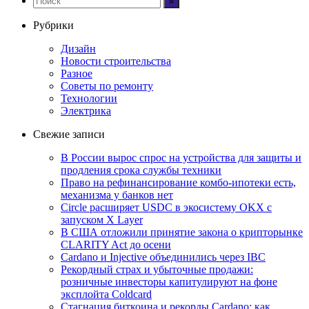
Рубрики
Дизайн
Новости строительства
Разное
Советы по ремонту
Технологии
Электрика
Свежие записи
В России вырос спрос на устройства для защиты и
продления срока службы техники
Право на рефинансирование комбо-ипотеки есть,
механизма у банков нет
Circle расширяет USDC в экосистему OKX с
запуском X Layer
В США отложили принятие закона о крипторынке
CLARITY Act до осени
Cardano и Injective объединились через IBC
Рекордный страх и убыточные продажи:
розничные инвесторы капитулируют на фоне
эксплойта Coldcard
Стагнация биткоина и рекорды Cardano: как