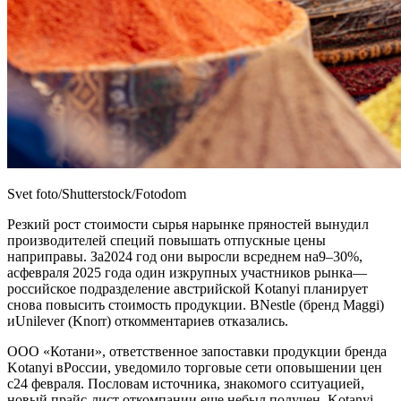
Svet foto/Shutterstock/Fotodom
Резкий рост стоимости сырья нарынке пряностей вынудил
производителей специй повышать отпускные цены
наприправы. За2024 год они выросли всреднем на9–30%,
асфевраля 2025 года один изкрупных участников рынка—
российское подразделение австрийской Kotanyi планирует
снова повысить стоимость продукции. ВNestle (бренд Maggi)
иUnilever (Knorr) откомментариев отказались.
ООО «Котани», ответственное запоставки продукции бренда
Kotanyi вРоссии, уведомило торговые сети оповышении цен
с24 февраля. Пословам источника, знакомого сситуацией,
новый прайс-лист откомпании еще небыл получен. Kotanyi