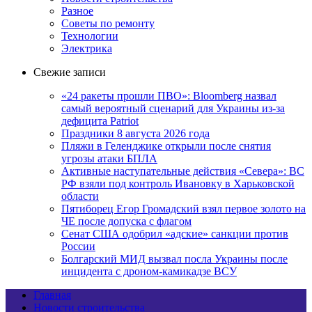
Разное
Советы по ремонту
Технологии
Электрика
Свежие записи
«24 ракеты прошли ПВО»: Bloomberg назвал
самый вероятный сценарий для Украины из-за
дефицита Patriot
Праздники 8 августа 2026 года
Пляжи в Геленджике открыли после снятия
угрозы атаки БПЛА
Активные наступательные действия «Севера»: ВС
РФ взяли под контроль Ивановку в Харьковской
области
Пятиборец Егор Громадский взял первое золото на
ЧЕ после допуска с флагом
Сенат США одобрил «адские» санкции против
России
Болгарский МИД вызвал посла Украины после
инцидента с дроном-камикадзе ВСУ
Главная
Новости строительства