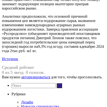
занимает лидирующие позиции вкатегории приправ
нароссийском рынке.
Аналитики предположили, что основной причиной
повышения цен является подорожание сырья, вызванное
изменениями намеждународных аграрных рынках
иудорожанием логистики. Зампред правления ассоциации
«Руспродсоюз» (объединяет производителей ипоставщиков
продуктов питания) Дмитрий Леонов также пояснил, что
запоследний год потребительские цены начерный перец
(горошек) выросли на9,3% год кгоду, составив кдекабрю 2024
года 2тыс.руб. за1 кг.
Источник
Средний рейтинг
0 из 5 звезд. 0 голосов.
Вам нужно
авторизироваться
для того, чтобы проголосовать.
Рубрики
Дизайн
Новости строительства