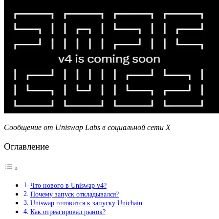
Сообщение от Uniswap Labs в социальной сети X
Оглавление
Что нового в Uniswap v4?
Почему запуск откладывался?
Uniswap готовится к запуску Unichain
Как отреагировал рынок?