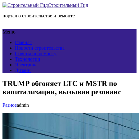
Строительный Гид
портал о строительстве и ремонте
Меню
Главная
Новости строительства
Советы по ремонту
Технологии
Электрика
Дизайн
TRUMP обгоняет LTC и MSTR по
капитализации, вызывая резонанс
Разное
admin