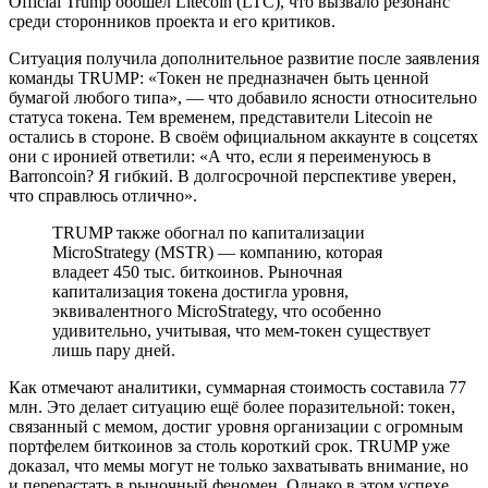
Official Trump обошел Litecoin (LTC), что вызвало резонанс
среди сторонников проекта и его критиков.
Ситуация получила дополнительное развитие после заявления
команды TRUMP: «Токен не предназначен быть ценной
бумагой любого типа», — что добавило ясности относительно
статуса токена. Тем временем, представители Litecoin не
остались в стороне. В своём официальном аккаунте в соцсетях
они с иронией ответили: «А что, если я переименуюсь в
Barroncoin? Я гибкий. В долгосрочной перспективе уверен,
что справлюсь отлично».
TRUMP также обогнал по капитализации
MicroStrategy (MSTR) — компанию, которая
владеет 450 тыс. биткоинов. Рыночная
капитализация токена достигла уровня,
эквивалентного MicroStrategy, что особенно
удивительно, учитывая, что мем-токен существует
лишь пару дней.
Как отмечают аналитики, суммарная стоимость составила 77
млн. Это делает ситуацию ещё более поразительной: токен,
связанный с мемом, достиг уровня организации с огромным
портфелем биткоинов за столь короткий срок. TRUMP уже
доказал, что мемы могут не только захватывать внимание, но
и перерастать в рыночный феномен. Однако в этом успехе