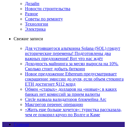
Дизайн
Новости строительства
Разное
Советы по ремонту
Технологии
Электрика
Свежие записи
Для устоявшегося альткоина Solana (SOL) грядут
исторические перемены! Подготовлены два
важных предложения! Вот что нас ждёт
Доходность майнинга за месяц выросла на 10%.
Сколько стоит добыть биткоин
Новое предложение Ethereum предусматривает
сокращение эмиссии до нуля, если объем стекинга
ETH достигнет $112 млрд
Обмен «старых» долларов на «новые»: в каких
банках нет комиссий за прием валюты
Circle назвала валидаторов блокчейна Arc
Макгрегор перенес операцию
«Жить еще больше хочется»: туристка рассказала,
чем ее покорил круиз по Волге и Каме
Главная