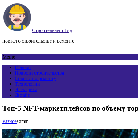
Строительный Гид
портал о строительстве и ремонте
Меню
Главная
Новости строительства
Советы по ремонту
Технологии
Электрика
Дизайн
Топ-5 NFT-маркетплейсов по объему торг
Разное
admin