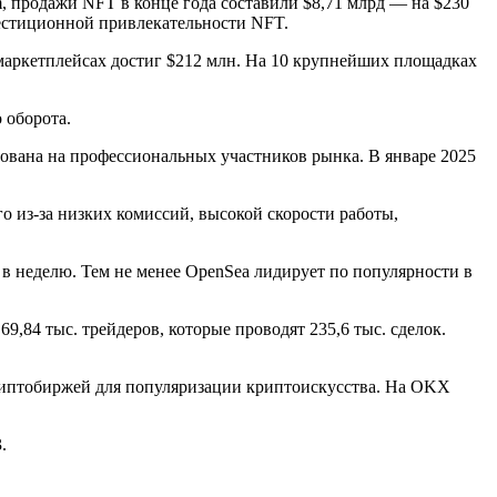
, продажи NFT в конце года составили $8,71 млрд — на $230
естиционной привлекательности NFT.
маркетплейсах достиг $212 млн. На 10 крупнейших площадках
 оборота.
рована на профессиональных участников рынка. В январе 2025
 из-за низких комиссий, высокой скорости работы,
 в неделю. Тем не менее OpenSea лидирует по популярности в
9,84 тыс. трейдеров, которые проводят 235,6 тыс. сделок.
криптобиржей для популяризации криптоискусства. На OKX
.