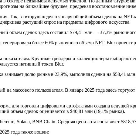
 в секторе невзаимозаменяемых токенов. По данным CryptoSlam
прогнозы на ближайшее будущее, предрекая восстановление инв
ия. Так, за вторую неделю января общий объем сделок на NFT-
одчеркивая растущий спрос на предметы цифрового искусства.
ьный объем сделок здесь составил $79,41 млн — 37,3% рыночного
она генерировала более 60% рыночного объема NFT. Blur ориенти
 показателям. Крупные трейдеры и коллекционеры выбирают его
льзуется нативный токен Blur.
а занимает долю рынка в 23,9%, выполняя сделки на $58,41 млн
на массового пользователя. В январе 2025 года здесь торгуют 6
тформа для торговли цифровыми артефактами создана ведущей 
бщий объем сделок оценивается в $40,81 млн (19,1% рынка).
ereum, Solana, BNB Chain. Средняя цена лота составляет $818,53
2025 года также вошли: