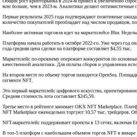
Общий рост крипторынка в 2024-м привел к увеличению спроса
млн больше, чем в 2023-м. Аналитики делают оптимистичные 
Первые результаты 2025 года подтверждают позитивные ожидан
количество покупателей преобладает над числом продавцов, п
Наиболее активная торговля идет на маркетплейсе Blur. Недел
Платформа начала работать в октябре 2022-го. Уже через год 
года средняя цена сделки на платформе составляет $4,55 тыс.
Маркетплейс по-прежнему опережает конкурентов по основным
качественной аналитики. Для оплаты сборов и управления испо
На втором месте по объему торгов находится OpenSea. Площадк
сегменте NFT.
Это первый маркетплейс цифрового искусства, ориентированный 
Средняя стоимость лота составляет $245,59.
Третье место в рейтинге занимает OKX NFT Marketplace. Пла
NFT Marketplace еженедельно торгуют 10,57 тыс. трейдеров. О
NFT-маркетплейс поддерживает проекты в 13 сетях, включая Eth
В топ-5 платформ с наибольшим объемом торгов NFT в январе 