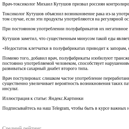
Врач-токсиколог Михаил Кутушов призвал россиян контролиро
Токсиколог Кутушов объяснил возникновение рака из-за употре
том случае, если эти продукты употребляются на регулярной ос
При постоянном употреблении полуфабрикатов их негативное в
Кутушов заметил, что существенным минусом такой еды являетс
«Недостаток клетчатки в полуфабрикатах приводит к запорам, 
Помимо того, добавил врач, полуфабрикаты изобилуют трансжи
постоянно употребляемой человеком, способствует нарушениям 
развиваться сахарный диабет второго типа.
Врач постулировал: слишком частое употребление переработ
существенно увеличивает вероятность возникновения таких па
инсульт.
Иллюстрация к статье: Яндекс.Картинки
Подписывайтесь на наш Telegram, чтобы быть в курсе важных
Средний рейтинг