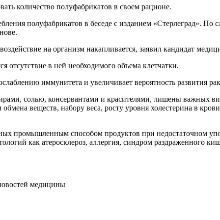
вать количество полуфабрикатов в своем рационе.
бления полуфабрикатов в беседе с изданием «Стерлеград». По сл
нове.
оздействие на организм накапливается, заявил кандидат медиц
я отсутствие в ней необходимого объема клетчатки.
ослаблению иммунитета и увеличивает вероятность развития рак
рами, солью, консервантами и красителями, лишены важных вит
обмена веществ, набору веса, росту уровня холестерина в кров
анных промышленным способом продуктов при недостаточном уп
тологий как атеросклероз, аллергия, синдром раздраженного киш
 новостей медицины