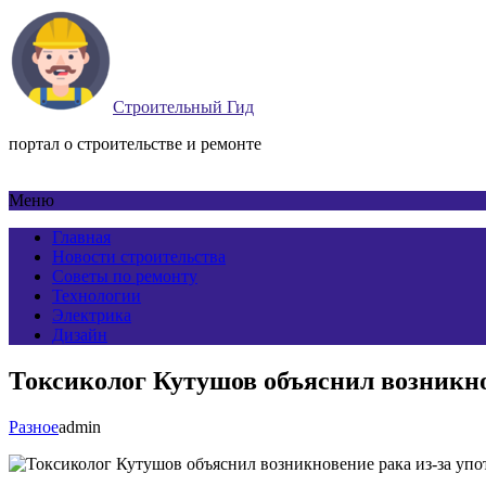
Строительный Гид
портал о строительстве и ремонте
Меню
Главная
Новости строительства
Советы по ремонту
Технологии
Электрика
Дизайн
Токсиколог Кутушов объяснил возникно
Разное
admin