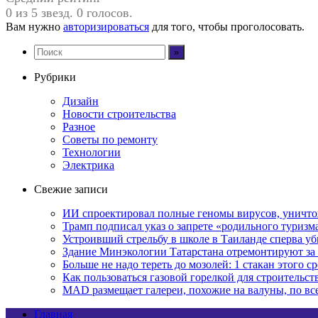
0 из 5 звезд. 0 голосов.
Вам нужно
авторизироваться
для того, чтобы проголосовать.
Рубрики
Дизайн
Новости строительства
Разное
Советы по ремонту
Технологии
Электрика
Свежие записи
ИИ спроектировал полные геномы вирусов, уничт
Трамп подписал указ о запрете «родильного туриз
Устроивший стрельбу в школе в Таиланде сперва у
Здание Минэкологии Татарстана отремонтируют за 
Больше не надо тереть до мозолей: 1 стакан этого с
Как пользоваться газовой горелкой для строительс
MAD размещает галереи, похожие на валуны, по в
Главная