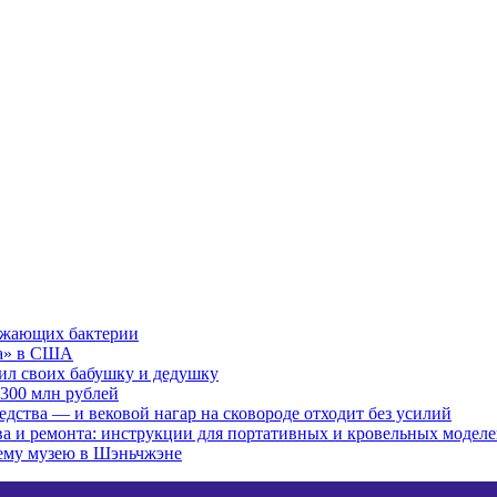
ожающих бактерии
ма» в США
бил своих бабушку и дедушку
300 млн рублей
редства — и вековой нагар на сковороде отходит без усилий
тва и ремонта: инструкции для портативных и кровельных модел
сему музею в Шэньчжэне