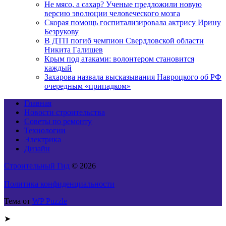
Не мясо, а сахар? Ученые предложили новую
версию эволюции человеческого мозга
Скорая помощь госпитализировала актрису Ирину
Безрукову
В ДТП погиб чемпион Свердловской области
Никита Галишев
Крым под атаками: волонтером становится
каждый
Захарова назвала высказывания Навроцкого об РФ
очередным «припадком»
Главная
Новости строительства
Советы по ремонту
Технологии
Электрика
Дизайн
Строительный Гид
© 2026
Политика конфиденциальности
Тема от
WP Puzzle
➤