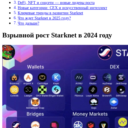
DeFi, NFT и соцсети — новые лидеры роста
Новые категории: CEX и искусственный интеллект
Ключевые тренды в развитии Starknet
Что ждет Starknet в 2025 году?
Что дальше?
Взрывной рост Starknet в 2024 году