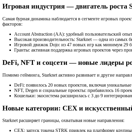
Игровая индустрия — двигатель роста S
Самая бурная динамика наблюдается в сегменте игровых проекто
факторов:
Account Abstraction (AA): удобный пользовательский опыт
Высокая производительность: Starknet — одна из самых 
Игровой движок Dojo: из 47 новых игр как минимум 29 
Гранты: активная поддержка игровых проектов через прогр
DeFi, NFT и соцсети — новые лидеры р
Помимо гейминга, Starknet активно развивает и другие направ
DeFi: появилось 20 новых проектов, включая уникальны
NFT, Degen и социальные проекты: прибавилось 16 прое
Кошельки: экосистема расширилась с 3 до 9 интегрирован
Новые категории: CEX и искусственны
Starknet расширяет границы, охватывая новые направления:
CEX: запуск токена STRK привлек на платформу крупные 