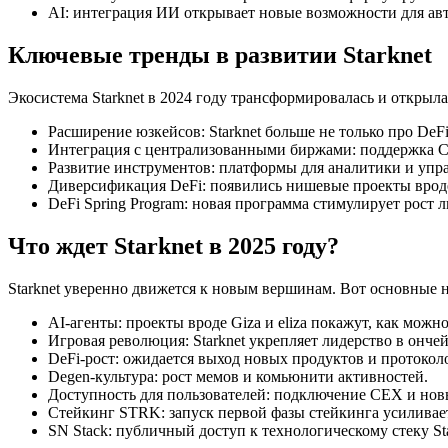
AI: интеграция ИИ открывает новые возможности для авт
Ключевые тренды в развитии Starknet
Экосистема Starknet в 2024 году трансформировалась и открыл
Расширение юзкейсов: Starknet больше не только про DeF
Интеграция с централизованными биржами: поддержка CE
Развитие инструментов: платформы для аналитики и управл
Диверсификация DeFi: появились нишевые проекты вроде 
DeFi Spring Program: новая программа стимулирует рост 
Что ждет Starknet в 2025 году?
Starknet уверенно движется к новым вершинам. Вот основные н
AI-агенты: проекты вроде Giza и eliza покажут, как можн
Игровая революция: Starknet укрепляет лидерство в онче
DeFi-рост: ожидается выход новых продуктов и протокол
Degen-культура: рост мемов и комьюнити активностей.
Доступность для пользователей: подключение CEX и новы
Стейкинг STRK: запуск первой фазы стейкинга усиливае
SN Stack: публичный доступ к технологическому стеку St