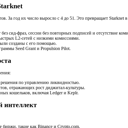
tarknet
в. За год их число выросло с 4 до 51. Это превращает Starknet 
 без сид-фраз, сессии без повторных подписей и отсутствие коми
быстрых L2-сетей с низкими комиссиями.
были созданы с его помощью.
аммы Seed Grant и Propulsion Pilot.
оста
ления:
е решения по управлению ликвидностью.
ктов, отражающих рост диджитал-культуры.
ных кошельков, включая Ledger и Keplr.
й интеллект
биржи, такие как Binance и Crypto.com.