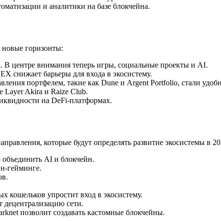
оматизации и аналитики на базе блокчейна.
а новые горизонты:
i. В центре внимания теперь игры, социальные проекты и AI.
X снижает барьеры для входа в экосистему.
ения портфелем, такие как Dune и Argent Portfolio, стали удобн
Layer Akira и Raize Club.
ликвидности на DeFi-платформах.
аправления, которые будут определять развитие экосистемы в 20
о объединить AI и блокчейн.
йн-гейминге.
ов.
х кошельков упростит вход в экосистему.
т децентрализацию сети.
arknet позволит создавать кастомные блокчейны.