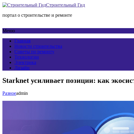
Строительный Гид
портал о строительстве и ремонте
Меню
Главная
Новости строительства
Советы по ремонту
Технологии
Электрика
Дизайн
Starknet усиливает позиции: как экосис
Разное
admin