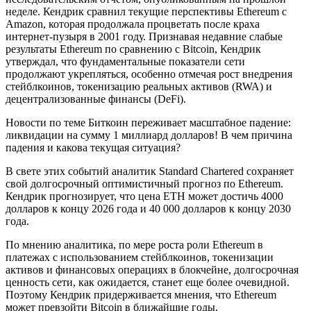
неделе. Кендрик сравнил текущие перспективы Ethereum с
Amazon, которая продолжала процветать после краха
интернет-пузыря в 2001 году. Признавая недавние слабые
результаты Ethereum по сравнению с Bitcoin, Кендрик
утверждал, что фундаментальные показатели сети
продолжают укрепляться, особенно отмечая рост внедрения
стейблкоинов, токенизацию реальных активов (RWA) и
децентрализованные финансы (DeFi).
Новости по теме Биткоин переживает масштабное падение:
ликвидации на сумму 1 миллиард долларов! В чем причина
падения и какова текущая ситуация?
В свете этих событий аналитик Standard Chartered сохраняет
свой долгосрочный оптимистичный прогноз по Ethereum.
Кендрик прогнозирует, что цена ETH может достичь 4000
долларов к концу 2026 года и 40 000 долларов к концу 2030
года.
По мнению аналитика, по мере роста роли Ethereum в
платежах с использованием стейблкоинов, токенизации
активов и финансовых операциях в блокчейне, долгосрочная
ценность сети, как ожидается, станет еще более очевидной.
Поэтому Кендрик придерживается мнения, что Ethereum
может превзойти Bitcoin в ближайшие годы.