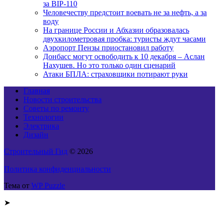
за BIP-110
Человечеству предстоит воевать не за нефть, а за
воду
На границе России и Абхазии образовалась
двухкилометровая пробка: туристы ждут часами
Аэропорт Пензы приостановил работу
Донбасс могут освободить к 10 декабря – Аслан
Нахушев. Но это только один сценарий
Атаки БПЛА: страховщики потирают руки
Главная
Новости строительства
Советы по ремонту
Технологии
Электрика
Дизайн
Строительный Гид
© 2026
Политика конфиденциальности
Тема от
WP Puzzle
➤