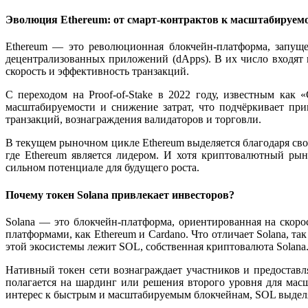
Эволюция Ethereum: от смарт-контрактов к масштабируем
Ethereum — это революционная блокчейн-платформа, запуще
децентрализованных приложений (dApps). В их число входят 
скорость и эффективность транзакций.
С переходом на Proof-of-Stake в 2022 году, известным как
масштабируемости и снижение затрат, что подчёркивает при
транзакций, вознаграждения валидаторов и торговли.
В текущем рыночном цикле Ethereum выделяется благодаря сво
где Ethereum является лидером. И хотя криптовалютный рын
сильном потенциале для будущего роста.
Почему токен Solana привлекает инвесторов?
Solana — это блокчейн-платформа, ориентированная на скор
платформами, как Ethereum и Cardano. Что отличает Solana, т
этой экосистемы лежит SOL, собственная криптовалюта Solana.
Нативный токен сети вознаграждает участников и предоставл
полагается на шардинг или решения второго уровня для мас
интерес к быстрым и масштабируемым блокчейнам, SOL выделя