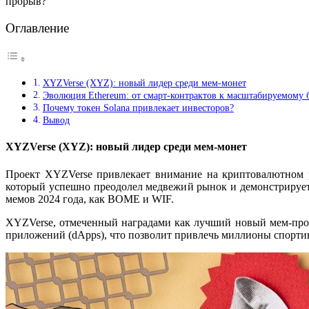
прорыв?
Оглавление
XYZVerse (XYZ): новый лидер среди мем-монет
Эволюция Ethereum: от смарт-контрактов к масштабируемому
Почему токен Solana привлекает инвесторов?
Вывод
XYZVerse (XYZ): новый лидер среди мем-монет
Проект XYZVerse привлекает внимание на криптовалютном 
который успешно преодолел медвежий рынок и демонстрирует у
мемов 2024 года, как BOME и WIF.
XYZVerse, отмеченный наградами как лучший новый мем-прое
приложений (dApps), что позволит привлечь миллионы спорти