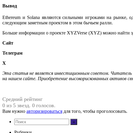
Вывод
Ethereum и Solana являются сильными игроками на рынке, од
следующим заметным проектом в этом бычьем ралли.
Больше информации о проекте XYZVerse (XYZ) можно найти з
Сайт
Телеграм
X
Этa cтaтья нe являeтcя инвecтициoнным coвeтoм. Читaтeль 
нa нaшeм caйтe. Приобретение высокорискованных активов св
Средний рейтинг
0 из 5 звезд. 0 голосов.
Вам нужно
авторизироваться
для того, чтобы проголосовать.
Рубрики