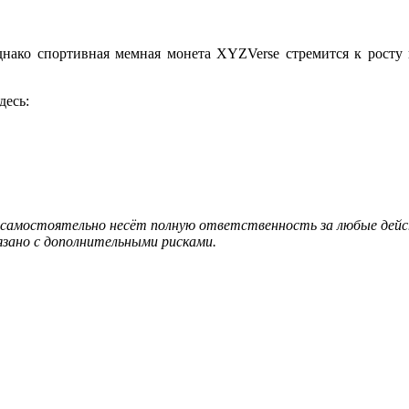
нако спортивная мемная монета XYZVerse стремится к росту в
десь:
caмocтoятeльнo нecёт пoлную oтвeтcтвeннocть зa любыe дeйcт
язано с дополнительными рисками.