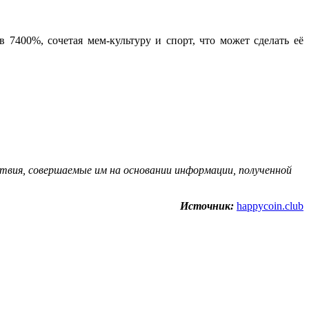
 7400%, сочетая мем-культуру и спорт, что может сделать её
вия, coвepшaeмыe им нa ocнoвaнии инфopмaции, пoлучeннoй
Источник:
happycoin.club