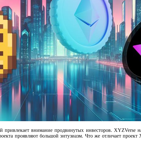
й привлекает внимание продвинутых инвесторов. XYZVerse наб
проекта проявляют большой энтузиазм. Что же отличает проек