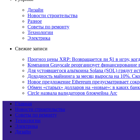
Дизайн
Новости строительства
Разное
Советы по ремонту
Технологии
Электрика
Свежие записи
Прогноз цены XRP: Возвращается ли $1 в игру, ког
Компания Grayscale реорганизует финансирование в
Для устоявшегося альткоина Solana (SOL) грядут и
Доходность майнинга за месяц выросла на 10%. Ско
Новое предложение Ethereum предусматривает сокр
Обмен «старых» долларов на «новые»: в каких бан
Circle назвала валидаторов блокчейна Arc
Главная
Новости строительства
Советы по ремонту
Технологии
Электрика
Дизайн