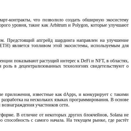
арт-контракты, что позволило создать обширную экосистему
ого уровня, такие как Arbitrum и Polygon, которые улучшают
вным. Предстоящий апгрейд шардинга направлен на улучшение
(ETH) является топливом этой экосистемы, используемым для
енции показывают растущий интерес к DeFi и NFT, в областях,
я роль в децентрализованных технологиях свидетельствуют о
е приложения, известные как dApps, и конкурирует с такими
я разработка на нескольких языках программирования. В основе
 вознаграждения участников сети.
форме. В отличие от некоторых других блокчейнов, Solana не
способность с самого начала. На текущем рынке, где растёт