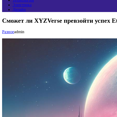
Технологии
Электрика
Дизайн
Сможет ли XYZVerse превзойти успех E
Разное
admin