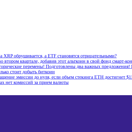
да XRP обрушивается, а ETF становятся отрицательными?
о втором квартале, добавив этот альткоин в свой фонд смарт-ко
сторические перемены! Подготовлены два важных предложения! 
лько стоит добыть биткоин
ащение эмиссии до нуля, если объем стекинга ETH достигнет $1
ках нет комиссий за прием валюты