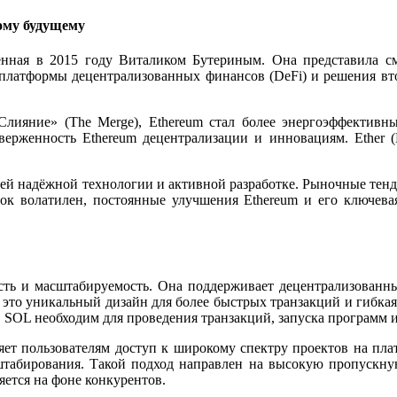
ому будущему
нная в 2015 году Виталиком Бутериным. Она представила см
платформы децентрализованных финансов (DeFi) и решения втор
 «Слияние» (The Merge), Ethereum стал более энергоэффекти
верженность Ethereum децентрализации и инновациям. Ether 
ей надёжной технологии и активной разработке. Рыночные тенд
ок волатилен, постоянные улучшения Ethereum и его ключева
ость и масштабируемость. Она поддерживает децентрализованны
ак это уникальный дизайн для более быстрых транзакций и гибка
 SOL необходим для проведения транзакций, запуска программ и
яет пользователям доступ к широкому спектру проектов на плат
штабирования. Такой подход направлен на высокую пропускную 
ется на фоне конкурентов.