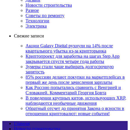
Новости строительства
Разное
Советы по ремонту
Технологии
Электрика
Свежие записи
Акции Galaxy Digital рухнули на 14% после
квартального убытка из-за крипторынка
Криптопроект для заработка на шагах Step App
закрывается спустя четыре года работы
Зумеры стали чаще выбирать долгосрочную
занятость
85% россиян делают покупки на маркетплейсах в
первый же день после зачисления зарплаты
Как Россию попытались сравнить с Венгрией и
Словакией. Комментарий Георгия Бовта
В поведении крупных китов, использующих XRP,
наблюдаются необычные движения
Обратный отсчет до принятия Закона о ясности в
отношении криптовалют: новые события!
Главная
Новости строительства