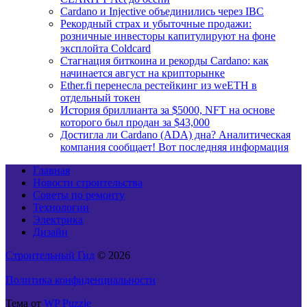
Cardano и Injective объединились через IBC
Рекордный страх и убыточные продажи:
розничные инвесторы капитулируют на фоне
эксплойта Coldcard
Стагнация биткоина и рекорды Cardano: как
начинается август на крипторынке
Ether.fi перенесла рестейкинг из weETH в
отдельный токен
История бриллианта за $5000, NFT на основе
которого был продан за $43,000
Достигла ли Cardano (ADA) дна? Аналитическая
компания сообщает! Вот последняя информация
Главная
Новости строительства
Советы по ремонту
Технологии
Электрика
Дизайн
Строительный Гид
© 2026
Политика конфиденциальности
Тема от
WP Puzzle