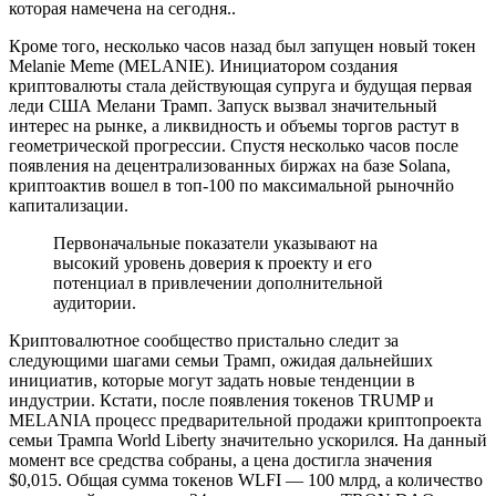
которая намечена на сегодня..
Кроме того, несколько часов назад был запущен новый токен
Melanie Meme (MELANIE). Инициатором создания
криптовалюты стала действующая супруга и будущая первая
леди США Мелани Трамп. Запуск вызвал значительный
интерес на рынке, а ликвидность и объемы торгов растут в
геометрической прогрессии. Спустя несколько часов после
появления на децентрализованных биржах на базе Solana,
криптоактив вошел в топ-100 по максимальной рыночнйо
капитализации.
Первоначальные показатели указывают на
высокий уровень доверия к проекту и его
потенциал в привлечении дополнительной
аудитории.
Криптовалютное сообщество пристально следит за
следующими шагами семьи Трамп, ожидая дальнейших
инициатив, которые могут задать новые тенденции в
индустрии. Кстати, после появления токенов TRUMP и
MELANIA процесс предварительной продажи криптопроекта
семьи Трампа World Liberty значительно ускорился. На данный
момент все средства собраны, а цена достигла значения
$0,015. Общая сумма токенов WLFI — 100 млрд, а количество