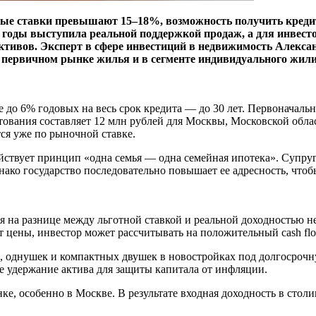
ые ставки превышают 15–18%, возможность получить кредит 
 годы выступила реальной поддержкой продаж, а для инвест
ктивов. Эксперт в сфере инвестиций в недвижимость Алексан
а первичном рынке жилья и в сегменте индивидуального жил
 до 6% годовых на весь срок кредита — до 30 лет. Первоначальн
тования составляет 12 млн рублей для Москвы, Московской обла
ся уже по рыночной ставке.
действует принцип «одна семья — одна семейная ипотека». Супр
нако государство последовательно повышает ее адресность, чтоб
я на разнице между льготной ставкой и реальной доходностью 
ст цены, инвестор может рассчитывать на положительный cash f
 однушек и компактных двушек в новостройках под долгосрочну
е удержание актива для защиты капитала от инфляции.
е, особенно в Москве. В результате входная доходность в столи