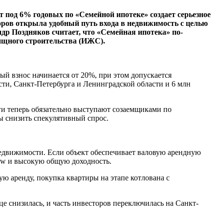
под 6% годовых по «Семейной ипотеке» создает серьезное
оров открыла удобный путь входа в недвижимость с целью
др Поздняков считает, что «Семейная ипотека» по-
ищного строительства (ИЖС).
ый взнос начинается от 20%, при этом допускается
сти, Санкт-Петербурга и Ленинградской области и 6 млн
уги теперь обязательно выступают созаемщиками по
ы снизить спекулятивный спрос.
недвижимости. Если объект обеспечивает валовую арендную
low и высокую общую доходность.
ю аренду, покупка квартиры на этапе котлована с
це снизилась, и часть инвесторов переключилась на Санкт-