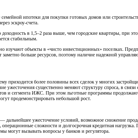
семейной ипотеки для покупки готовых домов или строительст
рез эскроу-счета.
доходность в 1,5–2 раза выше, чем городские квартиры, при это
ается стабильным.
льно изучают объекты в «чисто инвестиционных» поселках. Пре
т заметно больше ресурсов, поэтому наличие надежной управл
му приходится более половины всех сделок у многих застройщи
ние ужесточения существенно меняют структуру спроса, в связи 
ектов и сегмента ИЖС. При этом льготные программы продолжа
 могут продемонстрировать небольшой рост.
 — дальнейшее ужесточение условий, возможное снижение продаж
, операционные сложности и долгосрочная кредитная нагрузка. 
ы могут вызывать вопросы у банков и регулятора.