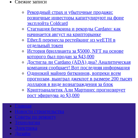
Свежие записи
Рекордный страх и убыточные продажи:
розничные инвесторы капитулируют на фоне
эксплойта Coldcard
Стагнация биткоина и рекорды Cardano: как
начинается август на крипторынке
Ether.fi перенесла рестейкинг из weETH в
отдельный токен
История бриллианта за $5000, NFT на основе
которого был продан за $43,000
Достигла ли Cardano (ADA) дна? Аналитическая
компания сообщает! Вот последняя информация
Одинокий майнер биткоинов, вопреки всем
прогнозам, выиграл джекпот в размере 200 тысяч
долларов в виде вознаграждения за блок
Криптоаналитик Али Мартинес прогнозирует
рост эфириума до $3,000
Главная
Новости строительства
Советы по ремонту
Технологии
Электрика
Дизайн