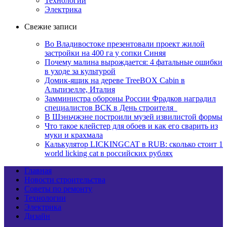
Технологии
Электрика
Свежие записи
Во Владивостоке презентовали проект жилой
застройки на 400 га у сопки Синяя
Почему малина вырождается: 4 фатальные ошибки
в уходе за культурой
Домик-ящик на дереве TreeBOX Cabin в
Альпизелле, Италия
Замминистра обороны России Фрадков наградил
специалистов ВСК в День строителя
В Шэньчжэне построили музей извилистой формы
Что такое клейстер для обоев и как его сварить из
муки и крахмала
Калькулятор LICKINGCAT в RUB: сколько стоит 1
world licking cat в российских рублях
Главная
Новости строительства
Советы по ремонту
Технологии
Электрика
Дизайн