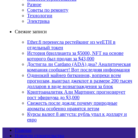
Разное
Советы по ремонту
Технологии
Электрика
Свежие записи
Ether.fi перенесла рестейкинг из weETH в
отдельный токен
История бриллианта за $5000, NFT на основе
которого был продан за $43,000
Достигла ли Cardano (ADA) дна? Аналитическая
компания сообщает! Вот последняя информация
Одинокий майнер биткоинов, вопреки всем
прогнозам, выиграл джекпот в размере 200 тысяч
долларов в виде вознаграждения за блок
Криптоаналитик Али Мартинес прогнозирует
рост эфириума до $3,000
Свежесть после дождя: почему природные
ароматы особенно нравятся летом
Курсы валют 8 августа: рубль упал к доллару и
евро
Главная
Новости строительства