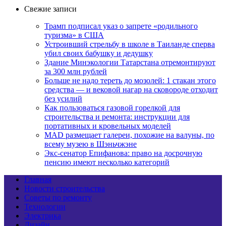
Свежие записи
Трамп подписал указ о запрете «родильного
туризма» в США
Устроивший стрельбу в школе в Таиланде сперва
убил своих бабушку и дедушку
Здание Минэкологии Татарстана отремонтируют
за 300 млн рублей
Больше не надо тереть до мозолей: 1 стакан этого
средства — и вековой нагар на сковороде отходит
без усилий
Как пользоваться газовой горелкой для
строительства и ремонта: инструкции для
портативных и кровельных моделей
MAD размещает галереи, похожие на валуны, по
всему музею в Шэньчжэне
Экс-сенатор Епифанова: право на досрочную
пенсию имеют несколько категорий
Главная
Новости строительства
Советы по ремонту
Технологии
Электрика
Дизайн