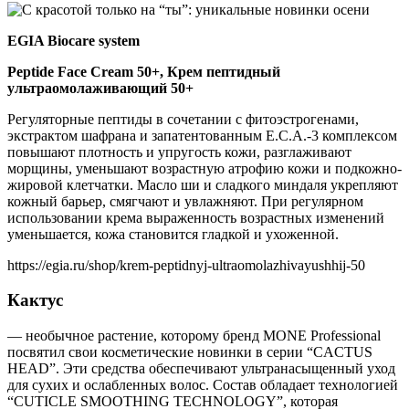
EGIA Biocare system
Peptide Face Cream 50+, Крем пептидный
ультраомолаживающий 50+
Регуляторные пептиды в сочетании с фитоэстрогенами,
экстрактом шафрана и запатентованным Е.С.А.-3 комплексом
повышают плотность и упругость кожи, разглаживают
морщины, уменьшают возрастную атрофию кожи и подкожно-
жировой клетчатки. Масло ши и сладкого миндаля укрепляют
кожный барьер, смягчают и увлажняют. При регулярном
использовании крема выраженность возрастных изменений
уменьшается, кожа становится гладкой и ухоженной.
https://egia.ru/shop/krem-peptidnyj-ultraomolazhivayushhij-50
Кактус
— необычное растение, которому бренд MONE Professional
посвятил свои косметические новинки в серии “CACTUS
HEAD”. Эти средства обеспечивают ультранасыщенный уход
для сухих и ослабленных волос. Состав обладает технологией
“CUTICLE SMOOTHING TECHNOLOGY”, которая