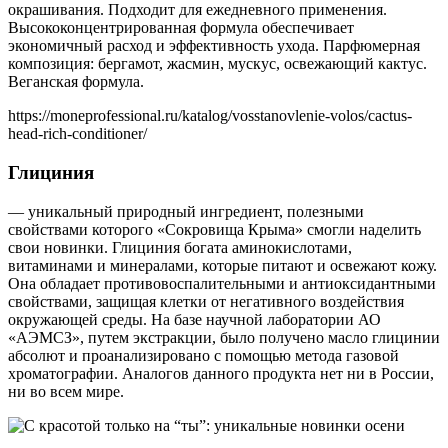
окрашивания. Подходит для ежедневного применения.
Высококонцентрированная формула обеспечивает
экономичный расход и эффективность ухода. Парфюмерная
композиция: бергамот, жасмин, мускус, освежающий кактус.
Веганская формула.
https://moneprofessional.ru/katalog/vosstanovlenie-volos/cactus-
head-rich-conditioner/
Глициния
— уникальный природный ингредиент, полезными
свойствами которого «Сокровища Крыма» смогли наделить
свои новинки. Глициния богата аминокислотами,
витаминами и минералами, которые питают и освежают кожу.
Она обладает противовоспалительными и антиоксидантными
свойствами, защищая клетки от негативного воздействия
окружающей среды. На базе научной лаборатории АО
«АЭМСЗ», путем экстракции, было получено масло глицинии
абсолют и проанализировано с помощью метода газовой
хроматографии. Аналогов данного продукта нет ни в России,
ни во всем мире.