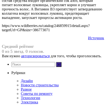
состав средства входит органический сок алоэ, который
питает волосяные луковицы, укрепляет корни и улучшает
прочность волос. А Витамин В3 препятствует затвердеванию
коллагена вокруг волосяных луковиц, предотвращает
выпадение, запускает процессы активации роста.
https://www.wildberries.ru/catalog/246859915/detail.aspx?
targetUrl=GP&size=386773071
Источник
Средний рейтинг
0 из 5 звезд. 0 голосов.
Вам нужно
авторизироваться
для того, чтобы проголосовать.
Рубрики
Дизайн
Новости строительства
Разное
Советы по ремонту
Технологии
Электрика