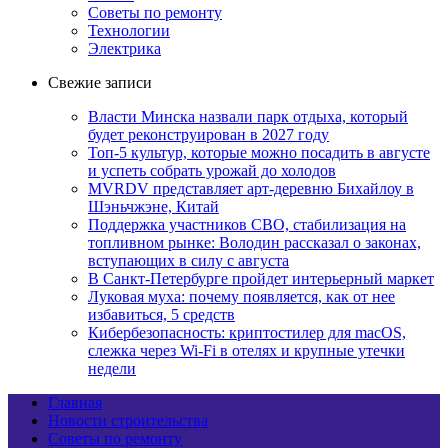
Советы по ремонту
Технологии
Электрика
Свежие записи
Власти Минска назвали парк отдыха, который
будет реконструирован в 2027 году
Топ-5 культур, которые можно посадить в августе
и успеть собрать урожай до холодов
MVRDV представляет арт-деревню Бихайлоу в
Шэньчжэне, Китай
Поддержка участников СВО, стабилизация на
топливном рынке: Володин рассказал о законах,
вступающих в силу с августа
В Санкт-Петербурге пройдет интерьерный маркет
Луковая муха: почему появляется, как от нее
избавиться, 5 средств
Кибербезопасность: криптостилер для macOS,
слежка через Wi-Fi в отелях и крупные утечки
недели
Главная
Новости строительства
Советы по ремонту