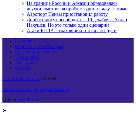
На границе России и Абхазии образовалась
двухкилометровая пробка: туристы ждут часами
Аэропорт Пензы приостановил работу
Донбасс могут освободить к 10 декабря – Аслан
Нахушев. Но это только один сценарий
Атаки БПЛА: страховщики потирают руки
Главная
Новости строительства
Советы по ремонту
Технологии
Электрика
Дизайн
Строительный Гид
© 2026
Политика конфиденциальности
Тема от
WP Puzzle
➤