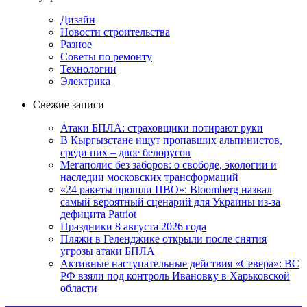
Дизайн
Новости строительства
Разное
Советы по ремонту
Технологии
Электрика
Свежие записи
Атаки БПЛА: страховщики потирают руки
В Кыргызстане ищут пропавших альпинистов,
среди них – двое белорусов
Мегаполис без заборов: о свободе, экологии и
наследии московских трансформаций
«24 ракеты прошли ПВО»: Bloomberg назвал
самый вероятный сценарий для Украины из-за
дефицита Patriot
Праздники 8 августа 2026 года
Пляжи в Геленджике открыли после снятия
угрозы атаки БПЛА
Активные наступательные действия «Севера»: ВС
РФ взяли под контроль Ивановку в Харьковской
области