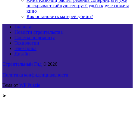
Анна Казючиц растит ребёнка соперницы и уже
не скрывает тайную сестру: Судьба круче сюжета
кино
Как остановить матерей-убийц?
Главная
Новости строительства
Советы по ремонту
Технологии
Электрика
Дизайн
Строительный Гид
© 2026
Политика конфиденциальности
Тема от
WP Puzzle
➤