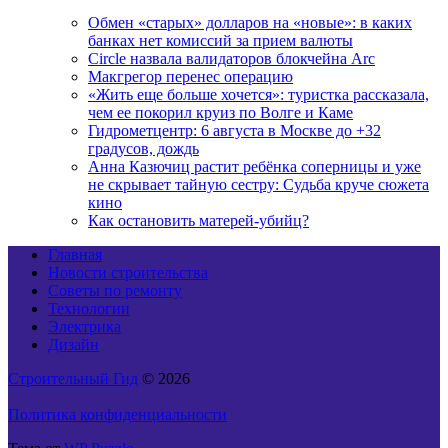
Обмен «старых» долларов на «новые»: в каких
банках нет комиссий за прием валюты
Circle назвала валидаторов блокчейна Arc
Макгрегор перенес операцию
«Жить еще больше хочется»: туристка рассказала,
чем ее покорил круиз по Волге и Каме
Гидрометцентр: 6 августа в Москве до +32
градусов, дождь
Анна Казючиц растит ребёнка соперницы и уже
не скрывает тайную сестру: Судьба круче сюжета
кино
Как остановить матерей-убийц?
Главная
Новости строительства
Советы по ремонту
Технологии
Электрика
Дизайн
Строительный Гид
© 2026
Политика конфиденциальности