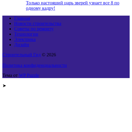
Только настоящий царь зверей узнает все 8 по
одному кадру!
Главная
Новости строительства
Советы по ремонту
Технологии
Электрика
Дизайн
Строительный Гид
© 2026
Политика конфиденциальности
Тема от
WP Puzzle
➤