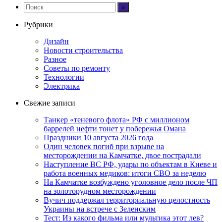
Рубрики
Дизайн
Новости строительства
Разное
Советы по ремонту
Технологии
Электрика
Свежие записи
Танкер «теневого флота» РФ с миллионом
баррелей нефти тонет у побережья Омана
Праздники 10 августа 2026 года
Один человек погиб при взрыве на
месторождении на Камчатке, двое пострадали
Наступление ВС РФ, удары по объектам в Киеве и
работа военных медиков: итоги СВО за неделю
На Камчатке возбуждено уголовное дело после ЧП
на золоторудном месторождении
Вучич поддержал территориальную целостность
Украины на встрече с Зеленским
Тест: Из какого фильма или мультика этот лев?