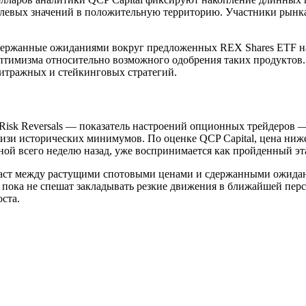
улевых значений в положительную территорию. Участники рынка
оддержанные ожиданиями вокруг предложенных REX Shares ETF 
тимизма относительно возможного одобрения таких продуктов.
битражных и стейкинговых стратегий.
isk Reversals — показатель настроений опционных трейдеров —
зи исторических минимумов. По оценке QCP Capital, цена ниже 
льной всего неделю назад, уже воспринимается как пройденный эт
раст между растущими спотовыми ценами и сдержанными ожида
пока не спешат закладывать резкие движения в ближайшей перс
ста.