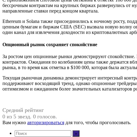
бессрочным контрактам на крупных биржах развернулись от н
направленные ставки перед концом квартала.
Ethereum и Solana также присоединились к ночному росту, п
ценным бумагам и биржам США (SEC) вызвала новую волну оп
один канал для извлечения доходности из криптовалютных ар
Опционный рынок сохраняет спокойствие
За ростом цен опционные рынки демонстрируют спокойствие. R
контрактов. Ожидания по колебаниям цены также держатся вбли
рынка, в то время как отметка в $100 000, которая была актуа
Текущая рыночная динамика демонстрирует интересный конт
поддерживают восходящий тренд, однако опционные трейдеры 
оптимизмом и ожиданием более значительных катализаторов ро
Средний рейтинг
0 из 5 звезд. 0 голосов.
Вам нужно
авторизироваться
для того, чтобы проголосовать.