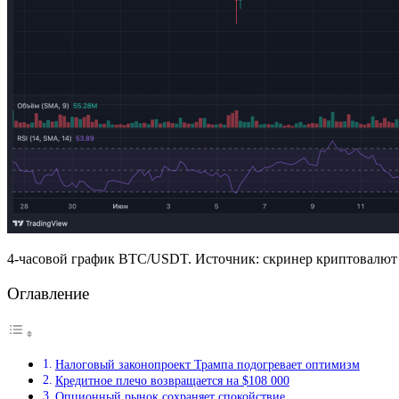
4-часовой график BTC/USDT. Источник: скринер криптовалют 
Оглавление
Налоговый законопроект Трампа подогревает оптимизм
Кредитное плечо возвращается на $108 000
Опционный рынок сохраняет спокойствие