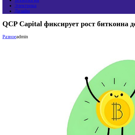
Технологии
Электрика
Дизайн
QCP Capital фиксирует рост биткоина до
Разное
admin