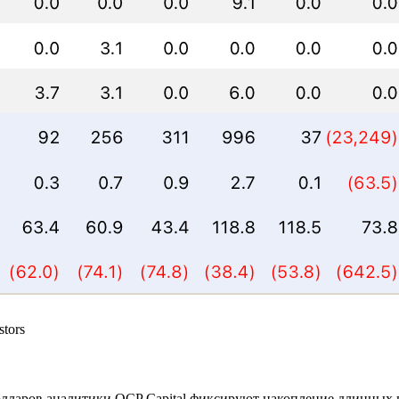
tors
олларов аналитики QCP Capital фиксируют накопление длинных