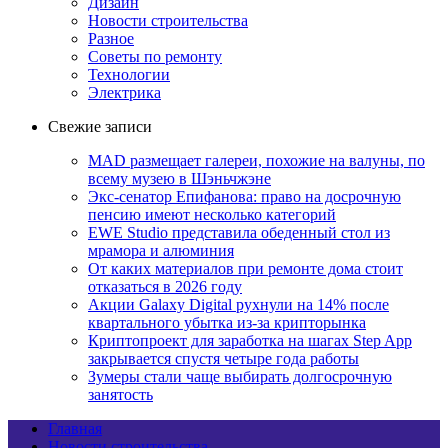
Дизайн
Новости строительства
Разное
Советы по ремонту
Технологии
Электрика
Свежие записи
MAD размещает галереи, похожие на валуны, по
всему музею в Шэньчжэне
Экс-сенатор Епифанова: право на досрочную
пенсию имеют несколько категорий
EWE Studio представила обеденный стол из
мрамора и алюминия
От каких материалов при ремонте дома стоит
отказаться в 2026 году
Акции Galaxy Digital рухнули на 14% после
квартального убытка из-за крипторынка
Криптопроект для заработка на шагах Step App
закрывается спустя четыре года работы
Зумеры стали чаще выбирать долгосрочную
занятость
Главная
Новости строительства