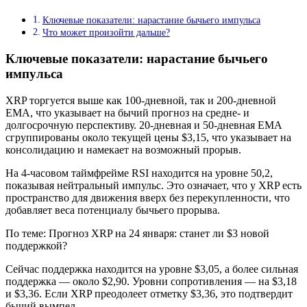
Ключевые показатели: нарастание бычьего импульса
Что может произойти дальше?
Ключевые показатели: нарастание бычьего
импульса
XRP торгуется выше как 100-дневной, так и 200-дневной
EMA, что указывает на бычий прогноз на средне- и
долгосрочную перспективу. 20-дневная и 50-дневная EMA
сгруппированы около текущей цены $3,15, что указывает на
консолидацию и намекает на возможный прорыв.
На 4-часовом таймфрейме RSI находится на уровне 50,2,
показывая нейтральный импульс. Это означает, что у XRP есть
пространство для движения вверх без перекупленности, что
добавляет веса потенциалу бычьего прорыва.
По теме: Прогноз XRP на 24 января: станет ли $3 новой
поддержкой?
Сейчас поддержка находится на уровне $3,05, а более сильная
поддержка — около $2,90. Уровни сопротивления — на $3,18
и $3,36. Если XRP преодолеет отметку $3,36, это подтвердит
бычий вымпел.