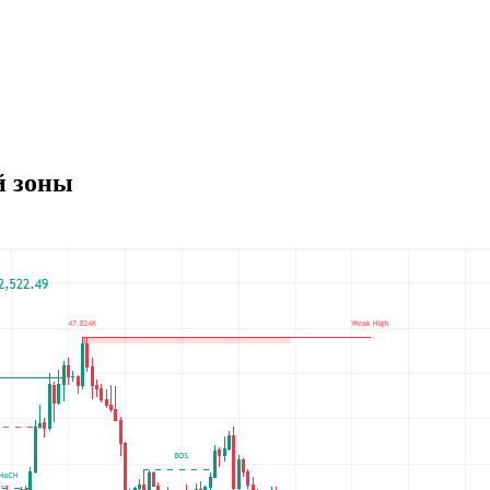
й зоны