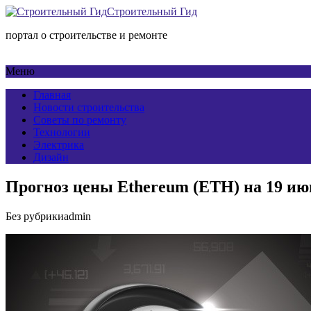
Строительный Гид
портал о строительстве и ремонте
Меню
Главная
Новости строительства
Советы по ремонту
Технологии
Электрика
Дизайн
Прогноз цены Ethereum (ETH) на 19 июн
Без рубрики
admin