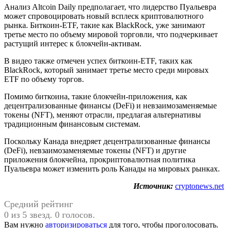
Анализ Altcoin Daily предполагает, что лидерство Пуальевра
может спровоцировать новый всплеск криптовалютного
рынка. Биткоин-ETF, такие как BlackRock, уже занимают
третье место по объему мировой торговли, что подчеркивает
растущий интерес к блокчейн-активам.
В видео также отмечен успех биткоин-ETF, таких как
BlackRock, который занимает третье место среди мировых
ETF по объему торгов.
Помимо биткоина, такие блокчейн-приложения, как
децентрализованные финансы (DeFi) и невзаимозаменяемые
токены (NFT), меняют отрасли, предлагая альтернативы
традиционным финансовым системам.
Поскольку Канада внедряет децентрализованные финансы
(DeFi), невзаимозаменяемые токены (NFT) и другие
приложения блокчейна, прокриптовалютная политика
Пуальевра может изменить роль Канады на мировых рынках.
Источник:
cryptonews.net
Средний рейтинг
0 из 5 звезд. 0 голосов.
Вам нужно
авторизироваться
для того, чтобы проголосовать.