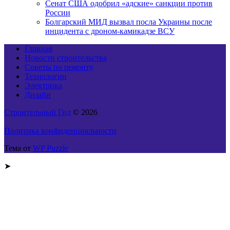
Сенат США одобрил «адские» санкции против
России
Болгарский МИД вызвал посла Украины после
инцидента с дроном-камикадзе ВСУ
Главная
Новости строительства
Советы по ремонту
Технологии
Электрика
Дизайн
Строительный Гид
© 2026
Политика конфиденциальности
Тема от
WP Puzzle
➤