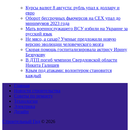
Курсы валют 8 августа: рубль упал к доллару и
евро
Оборот бессрочных фьючерсов на CEX упал до
минимумов 2023 года
Мать военнослужащего ВСУ избили на Украине за
русский язык
Не мясо, а сахар? Ученые предложили новую
версию эволюции человеческого мозга
Скорая помощь госпитализировала актрису Ирину
Безрукову
В ДТП погиб чемпион Свердловской области
Никита Галишев
Крым под атаками: волонтером становится
каждый
Главная
Новости строительства
Советы по ремонту
Технологии
Электрика
Дизайн
Строительный Гид
© 2026