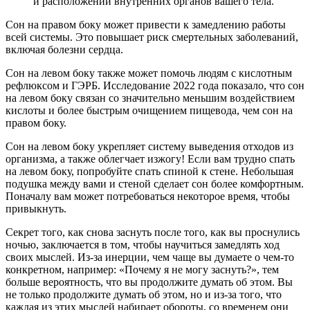
и расположении внутренних органов вашего тела.
Сон на правом боку может привести к замедлению работы
всей системы. Это повышает риск смертельных заболеваний,
включая болезни сердца.
Сон на левом боку также может помочь людям с кислотным
рефлюксом и ГЭРБ. Исследование 2022 года показало, что сон
на левом боку связан со значительно меньшим воздействием
кислоты и более быстрым очищением пищевода, чем сон на
правом боку.
Сон на левом боку укрепляет систему выведения отходов из
организма, а также облегчает изжогу! Если вам трудно спать
на левом боку, попробуйте спать спиной к стене. Небольшая
подушка между вами и стеной сделает сон более комфортным.
Поначалу вам может потребоваться некоторое время, чтобы
привыкнуть.
Секрет того, как снова заснуть после того, как вы проснулись
ночью, заключается в том, чтобы научиться замедлять ход
своих мыслей. Из-за инерции, чем чаще вы думаете о чем-то
конкретном, например: «Почему я не могу заснуть?», тем
больше вероятность, что вы продолжите думать об этом. Вы
не только продолжите думать об этом, но и из-за того, что
каждая из этих мыслей набирает обороты, со временем они