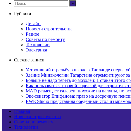
Рубрики
Дизайн
Новости строительства
Разное
Советы по ремонту
Технологии
Электрика
Свежие записи
Устроивший стрельбу в школе в Таиланде сперва у
Здание Минэкологии Татарстана отремонтируют за 
Больше не надо тереть до мозолей: 1 стакан этого с
Как пользоваться газовой горелкой для строительс
MAD размещает галереи, похожие на валуны, по в
Экс-сенатор Епифанова: право на досрочную пенси
EWE Studio представила обеденный стол из мрамо
Главная
Новости строительства
Советы по ремонту
Технологии