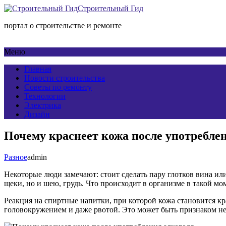
Строительный Гид
портал о строительстве и ремонте
Меню
Главная
Новости строительства
Советы по ремонту
Технологии
Электрика
Дизайн
Почему краснеет кожа после употребле
Разное
admin
Некоторые люди замечают: стоит сделать пару глотков вина ил
щеки, но и шею, грудь. Что происходит в организме в такой мом
Реакция на спиртные напитки, при которой кожа становится к
головокружением и даже рвотой. Это может быть признаком не