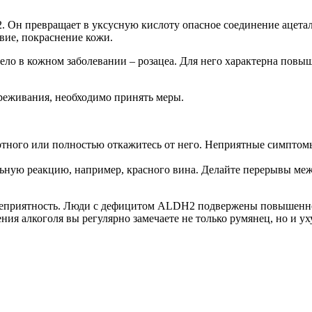
 Он превращает в уксусную кислоту опасное соединение ацеталь
твие, покраснение кожи.
 дело в кожном заболевании – розацеа. Для него характерна пов
реживания, необходимо принять меры.
ртного или полностью откажитесь от него. Неприятные симптомы
ьную реакцию, например, красного вина. Делайте перерывы меж
я неприятность. Люди с дефицитом ALDH2 подвержены повышенн
ия алкоголя вы регулярно замечаете не только румянец, но и ух