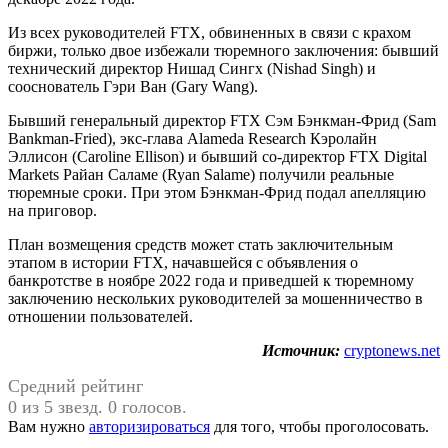
Из всех руководителей FTX, обвиненных в связи с крахом
биржи, только двое избежали тюремного заключения: бывший
технический директор Нишад Сингх (Nishad Singh) и
сооснователь Гэри Ван (Gary Wang).
Бывший генеральный директор FTX Сэм Бэнкман-Фрид (Sam
Bankman-Fried), экс-глава Alameda Research Кэролайн
Эллисон (Caroline Ellison) и бывший со-директор FTX Digital
Markets Райан Саламе (Ryan Salame) получили реальные
тюремные сроки. При этом Бэнкман-Фрид подал апелляцию
на приговор.
План возмещения средств может стать заключительным
этапом в истории FTX, начавшейся с объявления о
банкротстве в ноябре 2022 года и приведшей к тюремному
заключению нескольких руководителей за мошенничество в
отношении пользователей.
Источник:
cryptonews.net
Средний рейтинг
0 из 5 звезд. 0 голосов.
Вам нужно
авторизироваться
для того, чтобы проголосовать.