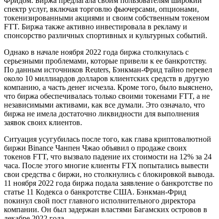
Фридом. Биржа предлагала своим пользователям широкий
спектр услуг, включая торговлю фьючерсами, опционами,
токенизированными акциями и своим собственным токеном
FTT. Биржа также активно инвестировала в рекламу и
спонсорство различных спортивных и культурных событий.
Однако в начале ноября 2022 года биржа столкнулась с
серьезными проблемами, которые привели к ее банкротству.
По данным источников Reuters, Бэнкман-Фрид тайно перевел
около 10 миллиардов долларов клиентских средств в другую
компанию, а часть денег исчезла. Кроме того, было выяснено,
что биржа обеспечивалась только своими токенами FTT, а не
независимыми активами, как все думали. Это означало, что
биржа не имела достаточно ликвидности для выполнения
заявок своих клиентов.
Ситуация усугубилась после того, как глава криптовалютной
биржи Binance Чанпен Чжао объявил о продаже своих
токенов FTT, что вызвало падение их стоимости на 12% за 24
часа. После этого многие клиенты FTX попытались вывести
свои средства с биржи, но столкнулись с блокировкой вывода.
11 ноября 2022 года биржа подала заявление о банкротстве по
статье 11 Кодекса о банкротстве США. Бэнкман-Фрид
покинул свой пост главного исполнительного директора
компании. Он был задержан властями Багамских островов в
декабре 2022 года.