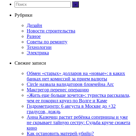
Рубрики
Дизайн
Новости строительства
Разное
Советы по ремонту
Технологии
Электрика
Свежие записи
Обмен «старых» долларов на «новые»: в каких
банках нет комиссий за прием валюты
Circle назвала валидаторов блокчейна Arc
Макгрегор перенес операцию
«Жить еще больше хочется»: туристка рассказала,
чем ее покорил круиз по Волге и Каме
Гидрометцентр: 6 августа в Москве до +32
градусов, дождь
Анна Казючиц растит ребёнка соперницы и уже
не скрывает тайную сестру: Судьба круче сюжета
кино
Как остановить матерей-убийц?