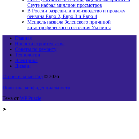
Сеуте набрал миллион просмотров
В России разрешили производство и продажу
бензина Евро-2, Евро-3 и Евро-4
Мендель назвала Зеленского причиной
катастрофического состояния Украины
Главная
Новости строительства
Советы по ремонту
Технологии
Электрика
Дизайн
Строительный Гид
© 2026
Политика конфиденциальности
Тема от
WP Puzzle
➤