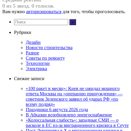
0 из 5 звезд. 0 голосов.
Вам нужно
авторизироваться
для того, чтобы проголосовать.
Рубрики
Дизайн
Новости строительства
Разное
Советы по ремонту
Технологии
Электрика
Свежие записи
«100 ракет в месяц»: Киев не ожидал мощного
ответа Москвы на «операцию принуждения» —
советник Зеленского заявил об ударах РФ «по
всему подряд»
Праздники 6 августа 2026 года
В Абхазии возобновлено энергоснабжение
«Колоссальная слабость»: западные СМИ — о
расколе в ЕС из-за миграционного кризиса в Сеуте
Пост Дмитриева в X о миграционном кризисе в