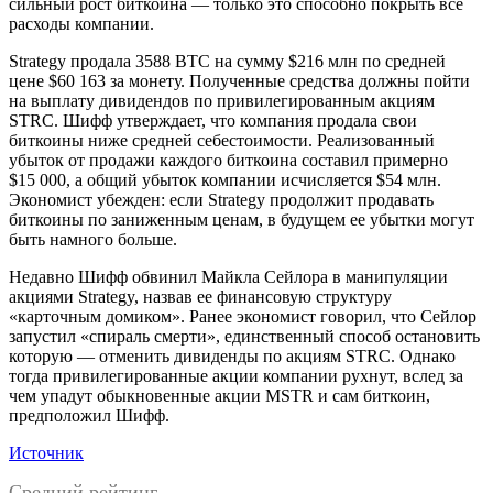
сильный рост биткоина — только это способно покрыть все
расходы компании.
Strategy продала 3588 BTC на сумму $216 млн по средней
цене $60 163 за монету. Полученные средства должны пойти
на выплату дивидендов по привилегированным акциям
STRC. Шифф утверждает, что компания продала свои
биткоины ниже средней себестоимости. Реализованный
убыток от продажи каждого биткоина составил примерно
$15 000, а общий убыток компании исчисляется $54 млн.
Экономист убежден: если Strategy продолжит продавать
биткоины по заниженным ценам, в будущем ее убытки могут
быть намного больше.
Недавно Шифф обвинил Майкла Сейлора в манипуляции
акциями Strategy, назвав ее финансовую структуру
«карточным домиком». Ранее экономист говорил, что Сейлор
запустил «спираль смерти», единственный способ остановить
которую — отменить дивиденды по акциям STRC. Однако
тогда привилегированные акции компании рухнут, вслед за
чем упадут обыкновенные акции MSTR и сам биткоин,
предположил Шифф.
Источник
Средний рейтинг