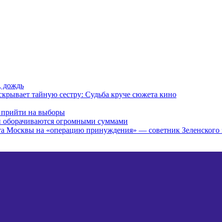
, дождь
скрывает тайную сестру: Судьба круче сюжета кино
в прийти на выборы
и оборачиваются огромными суммами
ета Москвы на «операцию принуждения» — советник Зеленского 