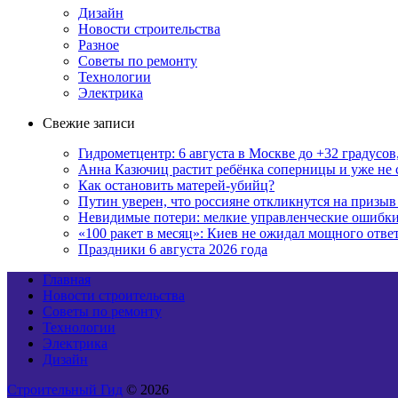
Дизайн
Новости строительства
Разное
Советы по ремонту
Технологии
Электрика
Свежие записи
Гидрометцентр: 6 августа в Москве до +32 градусов
Анна Казючиц растит ребёнка соперницы и уже не 
Как остановить матерей-убийц?
Путин уверен, что россияне откликнутся на призы
Невидимые потери: мелкие управленческие ошибк
«100 ракет в месяц»: Киев не ожидал мощного отв
Праздники 6 августа 2026 года
Главная
Новости строительства
Советы по ремонту
Технологии
Электрика
Дизайн
Строительный Гид
© 2026