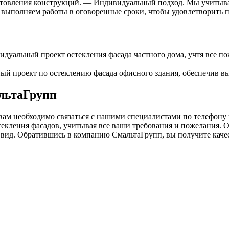
отовления конструкций. — Индивидуальный подход. Мы учитывае
 выполняем работы в оговоренные сроки, чтобы удовлетворить 
дуальный проект остекления фасада частного дома, учтя все по
ый проект по остеклению фасада офисного здания, обеспечив в
альтаГрупп
 вам необходимо связаться с нашими специалистами по телефону
текления фасадов, учитывая все ваши требования и пожелания. О
вид. Обратившись в компанию СмальтаГрупп, вы получите качес