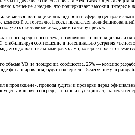
и $5 млн для своего нового проекта Yield Basis. Оценка стартап
ено в течение 2 недель, что подчеркивает высокий интерес к 
сталкиваются поставщики ликвидности в сфере децентрализованн
ние комиссий за торговлю. Проект предлагает модифицированны
m получать стабильный доход, минимизируя риски.
 2-кратного кредитного плеча, позволяющего поставщикам ликви
D, стабилизируя соотношение и потенциально устраняя «непост
ждается дополнительными расходами, которые проект стремится
о объема YB на поощрение сообщества, 25% — команде разработч
унде финансирования, будут подвержены 6-месячному периоду б
ания в продакшене», проводя аудиты и проверки перед официальн
запущены в первую очередь, а полный функционал, включая гене