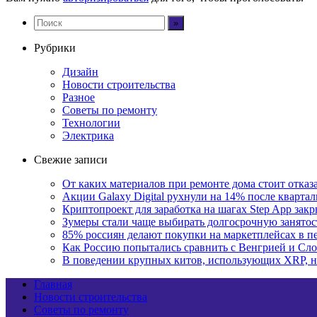
Рубрики
Дизайн
Новости строительства
Разное
Советы по ремонту
Технологии
Электрика
Свежие записи
От каких материалов при ремонте дома стоит отказа
Акции Galaxy Digital рухнули на 14% после кварта
Криптопроект для заработка на шагах Step App закр
Зумеры стали чаще выбирать долгосрочную занятос
85% россиян делают покупки на маркетплейсах в пе
Как Россию попытались сравнить с Венгрией и Сло
В поведении крупных китов, использующих XRP, 
Главная
Новости строительства
Советы по ремонту