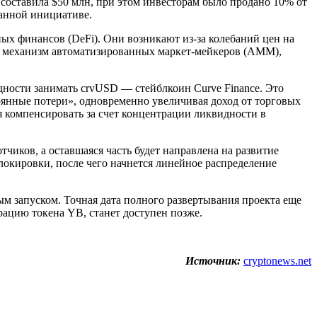
а составила $50 млн, при этом инвесторам было продано 10% от
данной инициативе.
ых финансов (DeFi). Они возникают из-за колебаний цен на
й механизм автоматизированных маркет-мейкеров (AMM),
дности занимать crvUSD — стейблкоин Curve Finance. Это
оянные потери», одновременно увеличивая доход от торговых
 компенсировать за счет концентрации ликвидности в
иков, а оставшаяся часть будет направлена на развитие
локировки, после чего начнется линейное распределение
ым запуском. Точная дата полного развертывания проекта еще
рацию токена YB, станет доступен позже.
Источник:
cryptonews.net