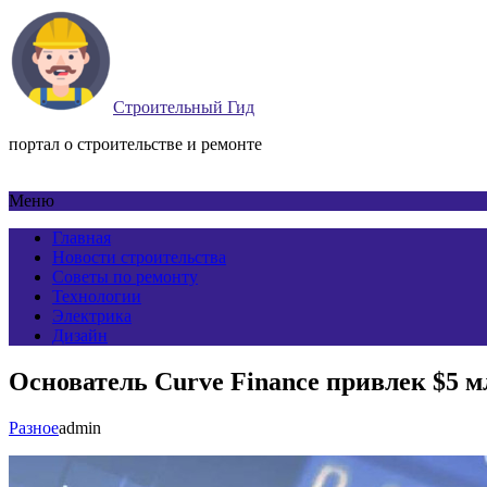
Строительный Гид
портал о строительстве и ремонте
Меню
Главная
Новости строительства
Советы по ремонту
Технологии
Электрика
Дизайн
Основатель Curve Finance привлек $5 мл
Разное
admin