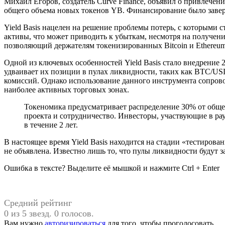
Михаил Егоров, создатель Curve Finance, объявил о привлечени
общего объема новых токенов YB. Финансирование было заверш
Yield Basis нацелен на решение проблемы потерь, с которыми 
активы, что может приводить к убыткам, несмотря на получе
позволяющий держателям токенизированных Bitcoin и Ethereu
Одной из ключевых особенностей Yield Basis стало внедрение
удваивает их позиции в пулах ликвидности, таких как BTC/US
комиссий. Однако использование данного инструмента сопрово
наиболее активных торговых зонах.
Токеномика предусматривает распределение 30% от общег
проекта и сотрудничество. Инвесторы, участвующие в ра
в течение 2 лет.
В настоящее время Yield Basis находится на стадии «тестиров
не объявлена. Известно лишь то, что пулы ликвидности будут 
Ошибка в тексте? Выделите её мышкой и нажмите Ctrl + Enter
Средний рейтинг
0 из 5 звезд. 0 голосов.
Вам нужно
авторизироваться
для того, чтобы проголосовать.