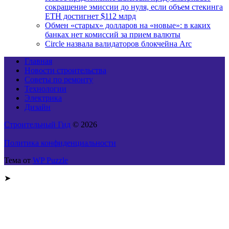
сокращение эмиссии до нуля, если объем стекинга
ETH достигнет $112 млрд
Обмен «старых» долларов на «новые»: в каких
банках нет комиссий за прием валюты
Circle назвала валидаторов блокчейна Arc
Главная
Новости строительства
Советы по ремонту
Технологии
Электрика
Дизайн
Строительный Гид
© 2026
Политика конфиденциальности
Тема от
WP Puzzle
➤