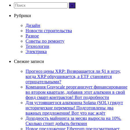
Рубрики
Дизайн
Новости строительства
Разное
Советы по ремонту
Технологии
Электрика
Свежие записи
Прогноз цены XRP: Возвращается ли $1 в игру,
когда XRP обрушивается, а ETF становятся
отрицательными?
Компания Grayscale реорганизует финансирование
во втором квартале, добавив этот альткоин в свой
фонд смарт-контрактов! Вот подробности
Для устоявшегося альткоина Solana (SOL) грядут
исторические перемены! Подготовлены два
важных предложения! Вот что нас ждёт
Доходность майнинга за месяц выросла на 10%.
Сколько стоит добыть биткоин
Новое предложение Ethereum предусматривает