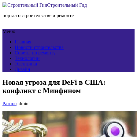
Строительный Гид
портал о строительстве и ремонте
Меню
Главная
Новости строительства
Советы по ремонту
Технологии
Электрика
Дизайн
Новая угроза для DeFi в США:
конфликт с Минфином
Разное
admin