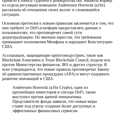
привело к началу судебного разбирательства. Мишель Корвер
из отдела регуляции компании Andreessen Horowitz (a16z)
рассказала об отношении своих коллег к сложившейся
ситуации.
Основная претензия к новым правилам заключается в том, что
они требуют от DeFi-платформ предоставлять данные о
пользователях, что противоречит самой сути
децентрализации. По мнению юристов, эти требования
превышают полномочия Минфина и нарушают Конституцию
США.
Ассоциации, защищающие криптоиндустрию, такие как
Blockchain Association и Texas Blockchain Council, подали иск
против Министерства финансов, IRS и других структур. В
иске утверждается, что новые правила противоречат Закону
об административных процедурах (APA) и могут подорвать
развитие инноваций в США.
Andreessen Horowitz (a16z Crypto), один из
крупнейших инвесторов в секторе DeFi, также
выступил против данной инициативы.
Представители фонда заявили, что новые меры
ставят под угрозу создание более доступных и
эффективных финансовых сервисов.