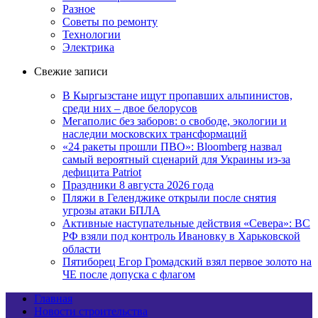
Разное
Советы по ремонту
Технологии
Электрика
Свежие записи
В Кыргызстане ищут пропавших альпинистов,
среди них – двое белорусов
Мегаполис без заборов: о свободе, экологии и
наследии московских трансформаций
«24 ракеты прошли ПВО»: Bloomberg назвал
самый вероятный сценарий для Украины из-за
дефицита Patriot
Праздники 8 августа 2026 года
Пляжи в Геленджике открыли после снятия
угрозы атаки БПЛА
Активные наступательные действия «Севера»: ВС
РФ взяли под контроль Ивановку в Харьковской
области
Пятиборец Егор Громадский взял первое золото на
ЧЕ после допуска с флагом
Главная
Новости строительства