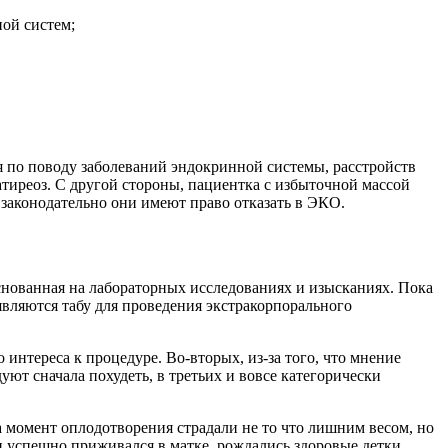
ой систем;
я по поводу заболеваний эндокринной системы, расстройств
тиреоз. С другой стороны, пациентка с избыточной массой
, законодательно они имеют право отказать в ЭКО.
снованная на лабораторных исследованиях и изысканиях. Пока
являются табу для проведения экстракорпорального
 интереса к процедуре. Во-вторых, из-за того, что мнение
ют сначала похудеть, в третьих и вовсе категорически
а момент оплодотворения страдали не то что лишним весом, но
 успешно приживался в матке, рождались здоровые детки.