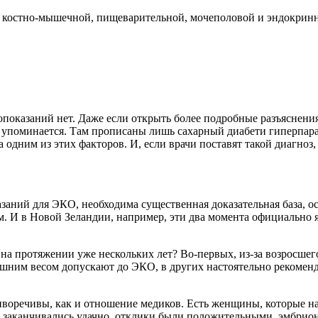
й, костно-мышечной, пищеварительной, мочеполовой и эндокринн
опоказаний нет. Даже если открыть более подробные разъяснени
 упоминается. Там прописаны лишь сахарный диабети гиперпара
 одним из этих факторов. И, если врачи поставят такой диагноз
аний для ЭКО, необходима существенная доказательная база, о
им. И в Новой Зеландии, например, эти два момента официально 
на протяжении уже нескольких лет? Во-первых, из-за возросшего
ишним весом допускают до ЭКО, в других настоятельно рекоменду
тиворечивы, как и отношение медиков. Есть женщины, которые н
и заканчивались удачно, отклики были положительными, эмбрион