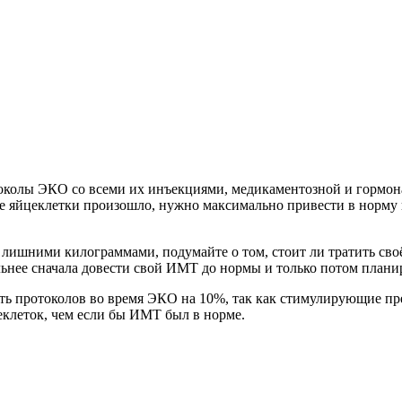
околы ЭКО со всеми их инъекциями, медикаментозной и гормона
ие яйцеклетки произошло, нужно максимально привести в норму
лишними килограммами, подумайте о том, стоит ли тратить своё 
льнее сначала довести свой ИМТ до нормы и только потом плани
 протоколов во время ЭКО на 10%, так как стимулирующие преп
еклеток, чем если бы ИМТ был в норме.