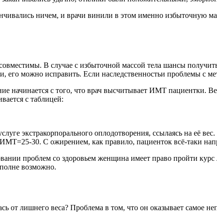
нчивались ничем, и врачи винили в этом именно избыточную мас
совместимы. В случае с избыточной массой тела шансы получит
ни, его можно исправить. Если наследственностьи проблемы с ме
е начинается с того, что врач высчитывает ИМТ пациентки. Вес 
вается с таблицей:
услуге экстракорпорального оплодотворения, ссылаясь на её вес.
и ИМТ=25-30. С ожирением, как правило, пациенток всё-таки нап
вании проблем со здоровьем женщина имеет право пройти курс ле
вполне возможно.
ь от лишнего веса? Проблема в том, что он оказывает самое не