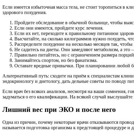
Если имеется избыточная масса тела, не стоит торопиться в кл
здорового похудения.
Пройдите обследование в обычной больнице, чтобы выя
Если они имеются, пройдите курс лечения.
Если их нет, переходите к правильному питаниюи здоров
Высчитайте, на сколько килограммов нужно похудеть, ч
Распределите похудение на несколько месяцев так, чтобы в
Не садитесь на диеты. Они замедляют метаболизм, а это
Правильно питайтесь, но с ограничением размера порций
Занимайтесь спортом, но без фанатизма.
Оставьте вредные привычки. При планировании любой бер
Альтернативный путь: сходите на приём к специалистам клини
эндокринологу и диетологу, дать дельные советы по поводу п
Если врач без всяких анализов, несмотря на ваши сомнения, гов
задуматься о его квалификации. На всякий случай выслушайте
Лишний вес при ЭКО и после него
Одна из причин, почему некоторые врачи отказываются провод
называется подготовка организма к предстоящей процедуре и