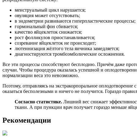
менструальный цикл нарушается;
овуляция может отсутствовать;
в эндометрии развиваются гиперпластические процессы;
гормональный фон сбивается;
качество яйцеклеток снижается;
рост фолликулов приостанавливается;
созревание яйцеклеток не происходит;
лютеинизация жёлтого тела яичника замедляется;
диагностируются тромбоэмболические осложнения.
Все эти процессы способствуют бесплодию. Причём даже прот
случаи. Чтобы процедура оказалась успешной и оплодотворен
нормализации веса это невозможно.
Поэтому, отправляясь на экстракорпоральное оплодотворение с 
оказаться бесполезными и ничего не получится. Гораздо прави
Согласно статистике.
Лишний вес снижает эффективность
ткани. А при пункции врач получает гораздо меньше яйц
Рекомендации