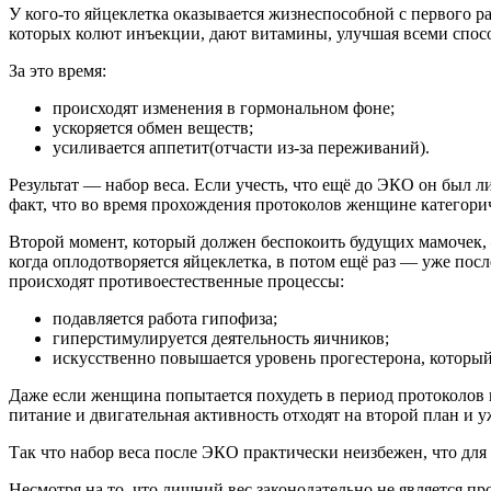
У кого-то яйцеклетка оказывается жизнеспособной с первого р
которых колют инъекции, дают витамины, улучшая всеми спо
За это время:
происходят изменения в гормональном фоне;
ускоряется обмен веществ;
усиливается аппетит(отчасти из-за переживаний).
Результат — набор веса. Если учесть, что ещё до ЭКО он был 
факт, что во время прохождения протоколов женщине категори
Второй момент, который должен беспокоить будущих мамочек, 
когда оплодотворяется яйцеклетка, в потом ещё раз — уже по
происходят противоестественные процессы:
подавляется работа гипофиза;
гиперстимулируется деятельность яичников;
искусственно повышается уровень прогестерона, которы
Даже если женщина попытается похудеть в период протоколов и
питание и двигательная активность отходят на второй план и у
Так что набор веса после ЭКО практически неизбежен, что для
Несмотря на то, что лишний вес законодательно не является п