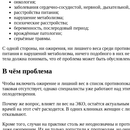
онкология;
заболевания сердечно-сосудистой, нервной, дыхательно
расстройства питания;
нарушение метаболизма;
психические расстройства;
беременность, послеродовый период;
врождённые патологии;
серьёзные травмы.
С одной стороны, ни ожирения, ни лишнего веса среди против
питания и нарушений метаболизма, ничего подобного в них не
тела должна понимать, что её проблема может быть обусловлена
В чём проблема
Чтобы включить ожирение и лишний вес в список противопоказ
таковая отсутствует, однако специалисты уже работают над эт
оплодотворения.
Почему же вопрос, влияет ли вес на ЭКО, остаётся актуальным 
врачей на этот счёт расходится. В одних клиниках женщин с л
отказывают.
Кроме того, случаи на практике столь же неоднозначны и про
даже ожирением. Их не только допустили к протоколам, но он