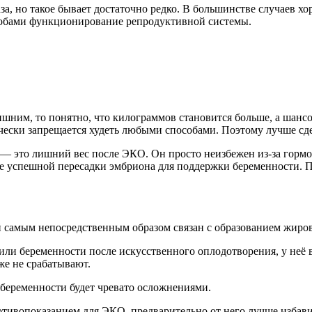
аза, но такое бывает достаточно редко. В большинстве случаев 
собами функционирование репродуктивной системы.
лишним, то понятно, что килограммов становится больше, а шан
чески запрещается худеть любыми способами. Поэтому лучше сде
— это лишний вес после ЭКО. Он просто неизбежен из-за гормон
сле успешной пересадки эмбриона для поддержки беременности. 
й самым непосредственным образом связан с образованием жиро
ли беременности после искусственного оплодотворения, у неё в
же не срабатывают.
 беременности будет чревато осложнениями.
ротивопоказанием для ЭКО, предварительно от него лучше избави