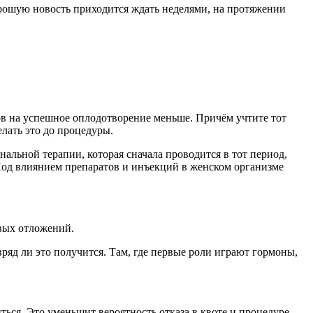
хорошую новость приходится ждать неделями, на протяжении
сов на успешное оплодотворение меньше. Причём учтите тот
лать это до процедуры.
альной терапии, которая сначала проводится в тот период,
Под влиянием препаратов и инъекций в женском организме
вых отложений.
ряд ли это получится. Там, где первые роли играют гормоны,
ться. Это уменьшит вероятность отказа в квоте и процедуре