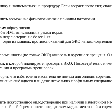
инику и записываться на процедуру. Если возраст позволяет, сна
снить возможные физиологические причины патологии.
ому образу жизни.
тобы ИМТ вписывался в рамки нормы.
 неделю терять не более 1 кг.
 — одно из главных противопоказаний для ЭКО на законодательн
.
еменности (не только ЭКО) алкоголь и курение запрещены. О их
ки, в которой планируете проводить ЭКО. Посоветуйтесь с ними
итания и программы тренировок.
орит, что избыточная масса тела не помеха для оплодотворения, 
 мнение ещё одного или даже нескольких профильных специалис
ить искусственное оплодотворение при наличии избыточной масс
 дальнейшей беременности посредством медикаментозной и горм